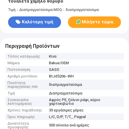
τουαλέτα χαμηλό θόρυβο
Τιμή：Διαπραγματεύσιμα
MOQ：διαπραγματεύσιμα
Καλύτερη τιμή
Μιλήστε τώρα.
Περιγραφή Προϊόντων
Τόπος καταγωγής
Κίνα
Μάρκα
Bakue/OEM
Πιστοποίηση
SASO
Αριθμό μοντέλου
BtJd5206--WH
Ποσότητα
διαπραγματεύσιμα
παραγγελίας min
Τιμή
Διαπραγματεύσιμα
Συσκευασία
Αφρός PE, ξύλινο ράφι, κύριο
λεπτομέρειες
χαρτοκιβώτιο
Χρόνος παράδοσης
35 εργάσιμες μέρες
Όροι πληρωμής
L/C, D/P, T/T, , Paypal
Δυνατότητα
500 σύνολα ανά ημέρες
προσφοράς