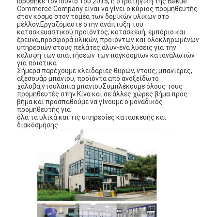
Ιδρύθηκε τον Ιούνιο του 2015, η στρατηγική της Bakue
Commerce Company είναι να γίνει ο κύριος προμηθευτής
στον κόσμο στον τομέα των δομικών υλικών στο
μέλλον.Εργαζόμαστε στην ανάπτυξη του
κατασκευαστικού προϊόντος, κατασκευή, εμπόριο και
έρευνα,προσφορά υλικών, προϊόντων και ολοκληρωμένων
υπηρεσιών στους πελάτες,αλυν-ένα λύσεις για την
κάλυψη των απαιτήσεων των παγκόσμιων καταναλωτών
για ποιοτικά
Σήμερα παρέχουμε κλειδαριές θυρών, ντους, μπανιέρες,
αξεσουάρ μπάνιου, προϊόντα από ανοξείδωτο
χάλυβα,ντουλάπια μπάνιουΣυμπλέκουμε όλους τους
προμηθευτές στην Κίνα και σε άλλες χώρες βήμα προς
βήμα.και προσπαθούμε να γίνουμε ο μοναδικός
προμηθευτής για
όλα τα υλικά και τις υπηρεσίες κατασκευής και
διακόσμησης.
Σπίτι
Προϊόντα
Βίντεο