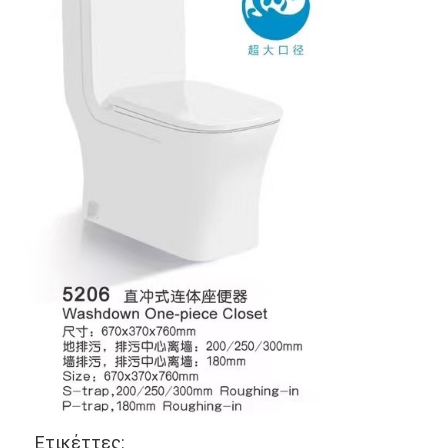
Έξυπνη κλειδαριά πορτών
Κλειδωτήρας πόρτας αποθήκη
Βοηθητικό υλικό πορτών
Κουμπιά πόρτας κυλίνδρων
Τρυβώδεις κλειδαριές
Έξυπνη κλειδαριά ντουλαπιού
Μεταλλικές συρόμενες κλειδαριές πόρτων
Έξυπνη βρύση νερού
υγειονομικά εμπορεύματα λουτρών
Πίνακες ντους για μπάνιο
Ετικέττες: