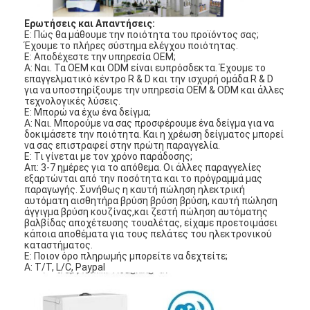
Σχετικά με εμάς
Ερωτήσεις και Απαντήσεις:
Ε: Πώς θα μάθουμε την ποιότητα του προϊόντος σας;
περιοδεία στο εργοστάσιο
Έχουμε το πλήρες σύστημα ελέγχου ποιότητας.
Ε: Αποδέχεστε την υπηρεσία OEM;
Α: Ναι. Τα OEM και ODM είναι ευπρόσδεκτα. Έχουμε το
Έλεγχος ποιότητας
επαγγελματικό κέντρο R & D και την ισχυρή ομάδα R & D
για να υποστηρίξουμε την υπηρεσία OEM & ODM και άλλες
τεχνολογικές λύσεις.
Επικοινωνήστε μαζί μας
Ε: Μπορώ να έχω ένα δείγμα;
Α: Ναι. Μπορούμε να σας προσφέρουμε ένα δείγμα για να
δοκιμάσετε την ποιότητα. Και η χρέωση δείγματος μπορεί
Ειδήσεις
να σας επιστραφεί στην πρώτη παραγγελία.
Ε: Τι γίνεται με τον χρόνο παράδοσης;
Υποθέσεις
Απ: 3-7 ημέρες για το απόθεμα. Οι άλλες παραγγελίες
εξαρτώνται από την ποσότητα και το πρόγραμμά μας
παραγωγής. Συνήθως η καυτή πώληση ηλεκτρική
αυτόματη αισθητήρα βρύση βρύση βρύση, καυτή πώληση
άγγιγμα βρύση κουζίνας,και ζεστή πώληση αυτόματης
βαλβίδας αποχέτευσης τουαλέτας, είχαμε προετοιμάσει
Mortise κλειδαριά πορτών
κάποια αποθέματα για τους πελάτες του ηλεκτρονικού
καταστήματος.
Ε: Ποιον όρο πληρωμής μπορείτε να δεχτείτε;
Κλειδωτήρας πόρτας από ανοξείδωτο χάλυβα
Α: T/T, L/C, Paypal
πόρτα εισόδων handlesets