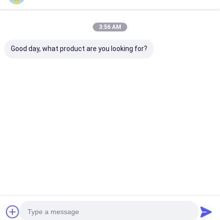
3:56 AM
Good day, what product are you looking for?
Ελέγχος
Χωρίς συγκόλληση
Στρογγυλό λε
μικροεπιλογήματος
τοίχος κρεμασμένη
κεραμικό πάν
Αυτοματοποιημένος
τουαλέτα Λάμψη
το νεροχύτη τ
αισθητήρας Στον
λευκή με κάλυψη
νεροχύτη του
τοίχο
φορμαλδεΰδης
μπάνιου
Καλύτερη τιμή
Καλύτερη τιμή
Καλύτερη 
τοποθετημένες
ουρίας
ουροδόχοι
Αρχική
Περίπου
επαφή
Desktop
Σελίδα
εμείς
Site
Sitemap
Πολιτική απορρήτου
Ποιότητα
Mortise κλειδαριά πορτών
Κίνα εργοστάσιο.Copyright ©
2026 Bakue Commerce Co.,Ltd.. All Rights Reserved.