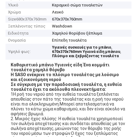
Υλικό
Κεραμικό σώμα τουαλετών
Χρώμα
Λευκό
Size680x370x760mm
670x370x760mm
Ξεπλένοντας τύπος
Washdown
Ειδικότητα
Χαμηλού θορύβου ξέπλυμα
Ονομασία
Επίπεδη τουαλέτα
,
Υγιεινές συσκευές για το μπάνιο
Υψηλό φως:
,
670x370x760mm Υγιεινά είδη μπάνιου
Πλύσιμο και ξεβράζοντας τουαλέτα
Καθαριστικό μπάνιο Υγιεινές είδη Ένα κομμάτι
τουαλέτα χαμηλό θόρυβο
Η SASO ενέκρινε το πλύσιμο τουαλέτας με λούσιμο
και εξοικονόμηση νερού
Σε σύγκριση με την παραδοσιακή τουαλέτα, η ευθεία
τουαλέτα έχει τα ακόλουθα πλεονεκτήματα:
1Η ροή του νερού από την ευθεία τουαλέτα ξεπλένεται
απευθείας στον πάτο της τουαλέτας και η ροή του νερού
είναι πιο ολοκληρωμένη.Μπορεί αποτελεσματικά να
πλύνει το κάτω χώμα καθαρισμού, και δεν είναι εύκολο να
αφήσεις βρωμιά.
2. Μικρός ήχος πλύσης: Η ευθεία τουαλέτα χρησιμοποιεί
τον σωλήνα αποχέτευσης και συνδέεται απευθείας με τον
σωλήνα αποχέτευσης, μειώνοντας τον θόρυβο της ροής
του νερού μέσω των στροφών.Ο ήχος του ξεπλύματος