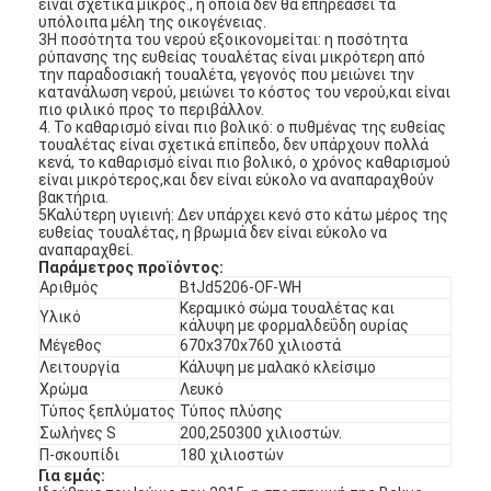
είναι σχετικά μικρός., η οποία δεν θα επηρεάσει τα
υπόλοιπα μέλη της οικογένειας.
3Η ποσότητα του νερού εξοικονομείται: η ποσότητα
ρύπανσης της ευθείας τουαλέτας είναι μικρότερη από
την παραδοσιακή τουαλέτα, γεγονός που μειώνει την
κατανάλωση νερού, μειώνει το κόστος του νερού,και είναι
πιο φιλικό προς το περιβάλλον.
4. Το καθαρισμό είναι πιο βολικό: ο πυθμένας της ευθείας
τουαλέτας είναι σχετικά επίπεδο, δεν υπάρχουν πολλά
κενά, το καθαρισμό είναι πιο βολικό, ο χρόνος καθαρισμού
είναι μικρότερος,και δεν είναι εύκολο να αναπαραχθούν
βακτήρια.
5Καλύτερη υγιεινή: Δεν υπάρχει κενό στο κάτω μέρος της
ευθείας τουαλέτας, η βρωμιά δεν είναι εύκολο να
αναπαραχθεί.
Παράμετρος προϊόντος:
Αριθμός
BtJd5206-OF-WH
Κεραμικό σώμα τουαλέτας και
Υλικό
κάλυψη με φορμαλδεΰδη ουρίας
Μέγεθος
670x370x760 χιλιοστά
Λειτουργία
Κάλυψη με μαλακό κλείσιμο
Χρώμα
Λευκό
Τύπος ξεπλύματος
Τύπος πλύσης
Σωλήνες S
200,250300 χιλιοστών.
Π-σκουπίδι
180 χιλιοστών
Για εμάς: