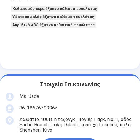
Αξεσουάρ μπάνιου
Καθαρισμός αέρα έξυπνο κάθισμα τουαλέτας
Συγκροτήματα ντουλαπιών μπάνιου
Υδατοασφαλές έξυπνο καθίσμα τουαλέτας
Ακρυλικό ABS έξυπνο καθιστικό τουαλέτας
Κρατητήρια και κουμπιά για έπιπλα
Συσκευές χειραποσκευών
Επανατοποθετήσιμη κλειδαριά συνδυασμού
Στοιχεία Επικοινωνίας
Ms. Jade
86-18676799965
Δωμάτιο 406B, Νταζόνγκ Πιονιέρ Παρκ, Νο. 1, οδός
Sanhe Branch, πόλη Dalang, περιοχή Longhua, πόλη
Shenzhen, Κίνα