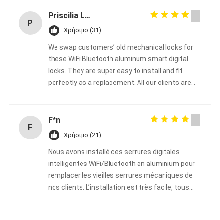
Priscilia Liya
P
Χρήσιμο (31)
We swap customers’ old mechanical locks for
these WiFi Bluetooth aluminum smart digital
locks. They are super easy to install and fit
perfectly as a replacement. All our clients are
fully happy. This product line lets us broaden our
business scope and gain more customers. We
will keep cooperating with Bakue long-term!
F*n
F
Χρήσιμο (21)
Nous avons installé ces serrures digitales
intelligentes WiFi/Bluetooth en aluminium pour
remplacer les vieilles serrures mécaniques de
nos clients. L’installation est très facile, tous
nos clients sont pleinement satisfaits. Cette
gamme nous permet d’étendre notre activité et