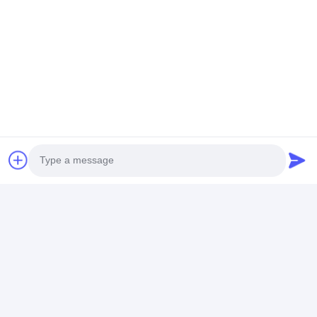
smooth and reliable, and we will absolutely keep
partnering with them for more orders in the
Στοιχεία Επικοινωνίας
future!
Ms. Jade
86-18676799965
Δωμάτιο 406B, Νταζόνγκ Πιονιέρ Παρκ, Νο. 1, οδός
Sanhe Branch, πόλη Dalang, περιοχή Longhua, πόλη
Shenzhen, Κίνα
Μιλήστε τώρα.
Photo
Αποκτήστε Την Καλύτερη Τιμή Για
Video Call
Audio Call
Κώδικα εξ' αποστάσεως