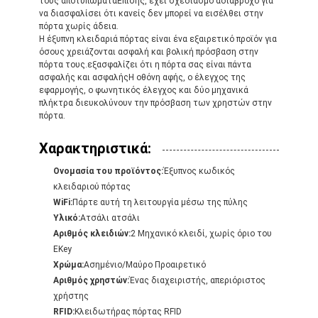
τους αποτυπώματαΕπίσης, έχει σχεδιασμό αδιάβροχο για
να διασφαλίσει ότι κανείς δεν μπορεί να εισέλθει στην
πόρτα χωρίς άδεια.
Η έξυπνη κλειδαριά πόρτας είναι ένα εξαιρετικό προϊόν για
όσους χρειάζονται ασφαλή και βολική πρόσβαση στην
πόρτα τους.εξασφαλίζει ότι η πόρτα σας είναι πάντα
ασφαλής και ασφαλήςΗ οθόνη αφής, ο έλεγχος της
εφαρμογής, ο φωνητικός έλεγχος και δύο μηχανικά
πλήκτρα διευκολύνουν την πρόσβαση των χρηστών στην
πόρτα.
Χαρακτηριστικά:
Ονομασία του προϊόντος:
Έξυπνος κωδικός
κλειδαριού πόρτας
WiFi:
Πάρτε αυτή τη λειτουργία μέσω της πύλης
Υλικό:
Ατσάλι ατσάλι
Αριθμός κλειδιών:
2 Μηχανικό κλειδί, χωρίς όριο του
Σπίτι
EKey
Χρώμα:
Ασημένιο/Μαύρο Προαιρετικό
Προϊόντα
Αριθμός χρηστών:
Ένας διαχειριστής, απεριόριστος
χρήστης
Βίντεο
RFID:
Κλειδωτήρας πόρτας RFID