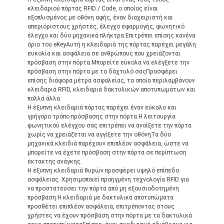
κλειδαριού πόρτας RFID / Code, ο οποίος είναι
εξοπλισμένος με οθόνη αφής, έναν διαχειριστή και
απεριόριστους χρήστες, έλεγχο εφαρμογής, φωνητικό
έλεγχο και δύο μηχανικά πλήκτρα.Επιτρέπει επίσης κανένα
όριο του eKeyΑυτή η κλειδαριά της πόρτας παρέχει μεγάλη
ευκολία και ασφάλεια σε ανθρώπους που χρειάζονται
πρόσβαση στην πόρτα.Μπορείτε εύκολα να ελέγξετε την
πρόσβαση στην πόρτα με το δάχτυλό σαςΠροσφέρει
επίσης διάφορα μέτρα ασφαλείας, τα οποία περιλαμβάνουν
κλειδαριά RFID, κλειδαριά δακτυλικών αποτυπωμάτων και
πολλά άλλα.
Η έξυπνη κλειδαριά πόρτας παρέχει έναν εύκολο και
γρήγορο τρόπο πρόσβασης στην πόρτα.Η λειτουργία
φωνητικού ελέγχου σας επιτρέπει να ανοίξετε την πόρτα
χωρίς να χρειάζεται να αγγίξετε την οθόνηΤα δύο
μηχανικά κλειδιά παρέχουν επιπλέον ασφάλεια, ώστε να
μπορείτε να έχετε πρόσβαση στην πόρτα σε περίπτωση
έκτακτης ανάγκης.
Η έξυπνη κλειδαριά θυρών προσφέρει υψηλό επίπεδο
ασφάλειας. Χρησιμοποιεί προηγμένη τεχνολογία RFID για
να προστατεύσει την πόρτα από μη εξουσιοδοτημένη
πρόσβαση.Η κλειδαριά με δακτυλικά αποτυπώματα
προσθέτει επιπλέον ασφάλεια, επιτρέποντας στους
χρήστες να έχουν πρόσβαση στην πόρτα με τα δακτυλικά