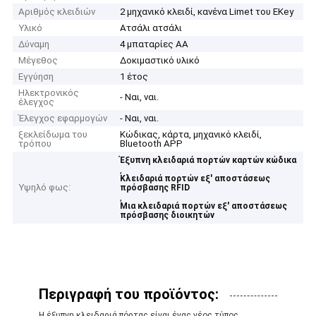
Αριθμός κλειδιών
2 μηχανικό κλειδί, κανένα Limet του EKey
Υλικό
Ατσάλι ατσάλι
Δύναμη
4 μπαταρίες AA
Μέγεθος
Δοκιμαστικό υλικό
Εγγύηση
1 έτος
Ηλεκτρονικός
- Ναι, ναι.
έλεγχος
Έλεγχος εφαρμογών
- Ναι, ναι.
ξεκλείδωμα του
Κώδικας, κάρτα, μηχανικό κλειδί,
τρόπου
Bluetooth APP
Έξυπνη κλειδαριά πορτών καρτών κώδικα
,
Κλειδαριά πορτών εξ' αποστάσεως
Υψηλό φως:
πρόσβασης RFID
,
Μια κλειδαριά πορτών εξ' αποστάσεως
πρόσβασης διοικητών
Περιγραφή του προϊόντος:
Η έξυπνη κλειδαριά πόρτας είναι ένας νέος τύπος