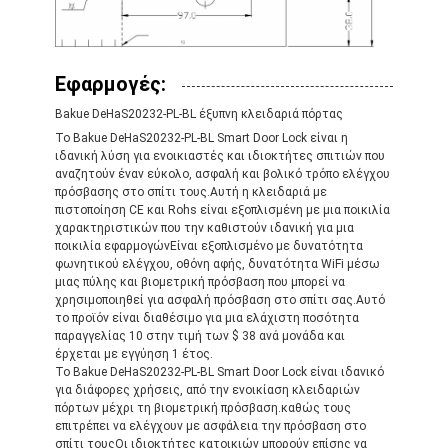
Έξυπνη κλειδαριά πορτών
Κλειδωτήρας πόρτας αποθήκη
Εφαρμογές:
Βοηθητικό υλικό πορτών
Bakue DeHaS20232-PL-BL έξυπνη κλειδαριά πόρτας
Το Bakue DeHaS20232-PL-BL Smart Door Lock είναι η
Κουμπιά πόρτας κυλίνδρων
ιδανική λύση για ενοικιαστές και ιδιοκτήτες σπιτιών που
αναζητούν έναν εύκολο, ασφαλή και βολικό τρόπο ελέγχου
Τρυβώδεις κλειδαριές
πρόσβασης στο σπίτι τους.Αυτή η κλειδαριά με
πιστοποίηση CE και Rohs είναι εξοπλισμένη με μια ποικιλία
χαρακτηριστικών που την καθιστούν ιδανική για μια
Έξυπνη κλειδαριά ντουλαπιού
ποικιλία εφαρμογώνΕίναι εξοπλισμένο με δυνατότητα
φωνητικού ελέγχου, οθόνη αφής, δυνατότητα WiFi μέσω
Μεταλλικές συρόμενες κλειδαριές πόρτων
μιας πύλης και βιομετρική πρόσβαση που μπορεί να
χρησιμοποιηθεί για ασφαλή πρόσβαση στο σπίτι σας.Αυτό
το προϊόν είναι διαθέσιμο για μια ελάχιστη ποσότητα
Έξυπνη βρύση νερού
παραγγελίας 10 στην τιμή των $ 38 ανά μονάδα και
έρχεται με εγγύηση 1 έτος.
υγειονομικά εμπορεύματα λουτρών
Το Bakue DeHaS20232-PL-BL Smart Door Lock είναι ιδανικό
για διάφορες χρήσεις, από την ενοικίαση κλειδαριών
πόρτων μέχρι τη βιομετρική πρόσβαση.καθώς τους
Πίνακες ντους για μπάνιο
επιτρέπει να ελέγχουν με ασφάλεια την πρόσβαση στο
σπίτι τουςΟι ιδιοκτήτες κατοικιών μπορούν επίσης να