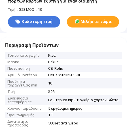
πορτών καρτών έξυπνη για έναν διοικητή
Τιμή：$28
MOQ：10
Καλύτερη τιμή
Μιλήστε τώρα.
Περιγραφή Προϊόντων
Τόπος καταγωγής
Κίνα
Μάρκα
Bakue
Πιστοποίηση
CE, Rohs
Αριθμό μοντέλου
DeHaS20232-PL-BL
Ποσότητα
10
παραγγελίας min
Τιμή
$28
Συσκευασία
Εσωτερικό κιβώτιο/κύριο χαρτοκιβώτιο
λεπτομέρειες
Χρόνος παράδοσης
5 εργάσιμες ημέρες
Όροι πληρωμής
ΤΤ
Δυνατότητα
500set ανά ημέρα
προσφοράς