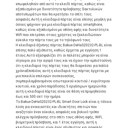
Αξεσουάρ μπάνιου
επωφεληθούν από αυτό το κλειδί πόρτας, καθώς είναι
εξοπλισμένο με δυνατότητα πρόσβασης δακτυλικών
Συγκροτήματα ντουλαπιών μπάνιου
αποτυπωμάτων που θα κρατήσει το σπίτι τους
ασφαλές.Αυτή η κλειδαριά πόρτας είναι επίσης μεγάλη για
όσους ψάχνουν για μια κλειδαριά πόρτας smartphone,
Κρατητήρια και κουμπιά για έπιπλα
καθώς είναι εξοπλισμένο με οθόνη αφής και δυνατότητα
WiFi που επιτρέπει στους χρήστες να ξεκλειδώσουν
Συσκευές χειραποσκευών
εύκολα την πόρτα τους με το τηλέφωνό τους.
Η κλειδαριά έξυπνης πόρτας Bakue DeHaS20232-PL-BL είναι
επίσης πολύ αξιόπιστη, καθώς έρχεται με εγγύηση 1
Επανατοποθετήσιμη κλειδαριά συνδυασμού
έτους.Αυτό εξασφαλίζει ότι οι πελάτες μπορούν να είναι
σίγουροι για την αγορά τους και να έχουν την εμπιστοσύνη
ότι η κλειδαριά της πόρτας τους θα διαρκέσει για πολλά
χρόνιαΕπιπλέον, αυτή η κλειδαριά της πόρτας έρχεται με
μια ποικιλία επιλογών συσκευασίας,
συμπεριλαμβανομένου εσωτερικού κουτιού / κυριότερου
κουτιού, και χρόνο παράδοσης 5 εργάσιμων ημερών.Και
αυτή η κλειδαριά πόρτας είναι σε θέση να προμηθεύσει
έως και 500 σετ την ημέρα.
Το Bakue DeHaS20232-PL-BL Smart Door Lock είναι η τέλεια
λύση για ενοικιαστές και ιδιοκτήτες σπιτιών που
αναζητούν έναν εύκολο, ασφαλές και βολικό τρόπο
ελέγχου πρόσβασης στο σπίτι τους.οθόνη αφής, WiFi,
βιομετρική πρόσβαση, και 1 έτος εγγύηση, αυτή η
κλειδαριά πόρτας είναι ένας αξιόπιστος και ασφαλής