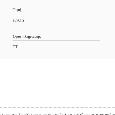
Τιμή
$29.15
Όροι πληρωμής
TT,
 σύγχρονη κουζίνα.Κατασκευασμένο από υλικό υψηλής ποιότητας από 