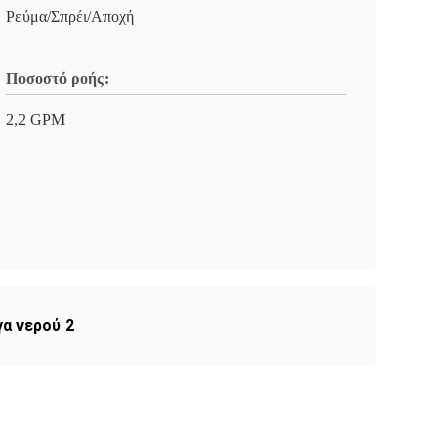
Ρεύμα/Σπρέι/Αποχή
Ποσοστό ροής:
2,2 GPM
α νερού 2