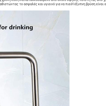
αθιστώντας το ασφαλές και υγιεινό για να πιειΗ έξυπνη βρύση είναι 