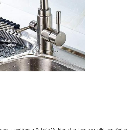
ρισμα νερού βρύση, Χαλκός Multifunciton Τρεις κατευθύνσεις βρύση