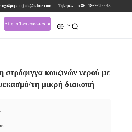
 ταχυδρομείο jade@bakue.com
Τηλεφώνημα 86--18676799965
Αίτημα Ένα απόσπασμα


η στρόφιγγα κουζινών νερού με
 ψεκασμό/τη μικρή διακοπή
α
ue