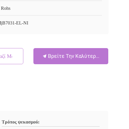
 Rohs
jB7031-EL-NI
Βρείτε Την Καλύτερη Τιμή
αζί Μας
Τρόπος ψεκασμού: