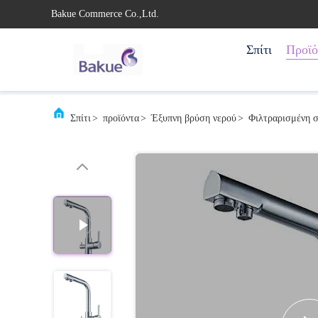
Bakue Commerce Co.,Ltd.
Σπίτι
Προϊό
Σπίτι
>
προϊόντα
>
Έξυπνη βρύση νερού
>
Φιλτραρισμένη σ