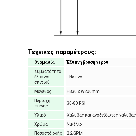
Τεχνικές παραμέτρους:
Ονομασία
Έξυπνη βρύση νερού
Συμβατότητα
έξυπνου
- Ναι, ναι.
σπιτιού
Μέγεθος
H330 x W200mm
Περιοχή
30-80 PSI
πίεσης
Υλικό
Χάλυβας και ανοξείδωτος χάλυβας
Χρώμα
Νικέλιο
Ποσοστό ροής
2.2 GPM