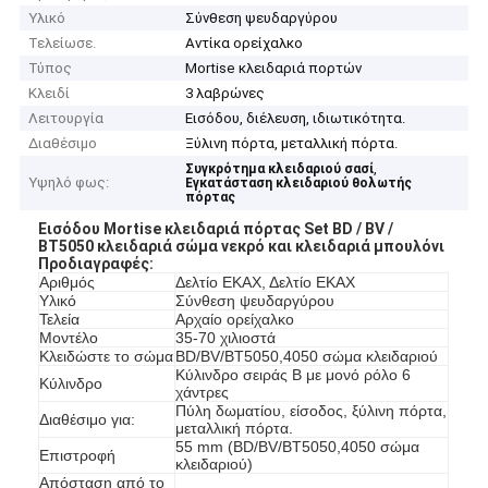
Υλικό
Σύνθεση ψευδαργύρου
Τελείωσε.
Αντίκα ορείχαλκο
Τύπος
Mortise κλειδαριά πορτών
Κλειδί
3 λαβρώνες
Λειτουργία
Εισόδου, διέλευση, ιδιωτικότητα.
Διαθέσιμο
Ξύλινη πόρτα, μεταλλική πόρτα.
,
Συγκρότημα κλειδαριού σασί
Υψηλό φως:
Εγκατάσταση κλειδαριού θολωτής
πόρτας
Εισόδου Mortise κλειδαριά πόρτας Set BD / BV /
BT5050 κλειδαριά σώμα νεκρό και κλειδαριά μπουλόνι
Προδιαγραφές:
Αριθμός
Δελτίο ΕΚΑΧ, Δελτίο ΕΚΑΧ
Υλικό
Σύνθεση ψευδαργύρου
Τελεία
Αρχαίο ορείχαλκο
Μοντέλο
35-70 χιλιοστά
Κλειδώστε το σώμα
BD/BV/BT5050,4050 σώμα κλειδαριού
Κύλινδρο σειράς Β με μονό ρόλο 6
Κύλινδρο
χάντρες
Πύλη δωματίου, είσοδος, ξύλινη πόρτα,
Διαθέσιμο για:
μεταλλική πόρτα.
55 mm (BD/BV/BT5050,4050 σώμα
Επιστροφή
κλειδαριού)
Απόσταση από το