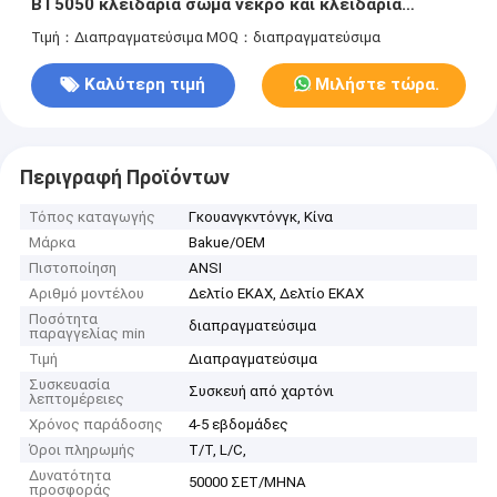
BT5050 κλειδαριά σώμα νεκρό και κλειδαριά
μπουλόνι
Τιμή：Διαπραγματεύσιμα
MOQ：διαπραγματεύσιμα
Καλύτερη τιμή
Μιλήστε τώρα.
Περιγραφή Προϊόντων
Τόπος καταγωγής
Γκουανγκντόνγκ, Κίνα
Μάρκα
Bakue/OEM
Πιστοποίηση
ANSI
Αριθμό μοντέλου
Δελτίο ΕΚΑΧ, Δελτίο ΕΚΑΧ
Ποσότητα
διαπραγματεύσιμα
παραγγελίας min
Τιμή
Διαπραγματεύσιμα
Συσκευασία
Συσκευή από χαρτόνι
λεπτομέρειες
Χρόνος παράδοσης
4-5 εβδομάδες
Όροι πληρωμής
T/T, L/C,
Δυνατότητα
50000 ΣΕΤ/ΜΗΝΑ
προσφοράς