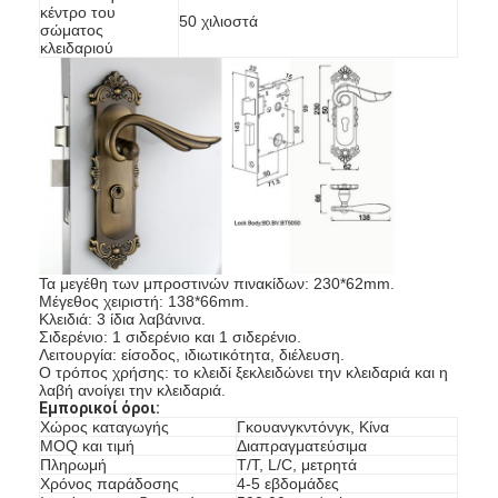
κέντρο του
50 χιλιοστά
σώματος
κλειδαριού
Τα μεγέθη των μπροστινών πινακίδων: 230*62mm.
Μέγεθος χειριστή: 138*66mm.
Κλειδιά: 3 ίδια λαβάνινα.
Σιδερένιο: 1 σιδερένιο και 1 σιδερένιο.
Λειτουργία: είσοδος, ιδιωτικότητα, διέλευση.
Ο τρόπος χρήσης: το κλειδί ξεκλειδώνει την κλειδαριά και η
λαβή ανοίγει την κλειδαριά.
Εμπορικοί όροι:
Χώρος καταγωγής
Γκουανγκντόνγκ, Κίνα
MOQ και τιμή
Διαπραγματεύσιμα
Πληρωμή
Τ/Τ, L/C, μετρητά
Χρόνος παράδοσης
4-5 εβδομάδες