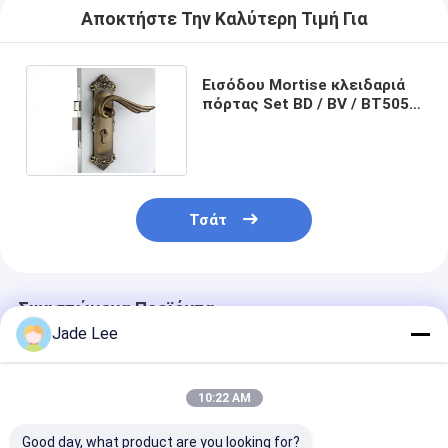
Έξυπνη κλειδαριά πορτών
Αποκτήστε Την Καλύτερη Τιμή Για
Κλειδωτήρας πόρτας αποθήκη
Εισόδου Mortise κλειδαριά
Βοηθητικό υλικό πορτών
πόρτας Set BD / BV / BT5050
κλειδαριά σώμα νεκρό και
κλειδαριά μπουλόνι
Κουμπιά πόρτας κυλίνδρων
Τρυβώδεις κλειδαριές
Τσάτ
Έξυπνη κλειδαριά ντουλαπιού
Μεταλλικές συρόμενες κλειδαριές πόρτων
Συνιστώμενα Προϊόντα
Έξυπνη βρύση νερού
Jade Lee
υγειονομικά εμπορεύματα λουτρών
10:22 AM
Πίνακες ντους για μπάνιο
Good day, what product are you looking for?