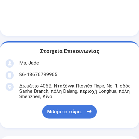
Σχετικά με εμάς
περιοδεία στο εργοστάσιο
Έλεγχος ποιότητας
Επικοινωνήστε μαζί μας
Στοιχεία Επικοινωνίας
Ειδήσεις
Ms. Jade
Υποθέσεις
86-18676799965
Δωμάτιο 406B, Νταζόνγκ Πιονιέρ Παρκ, Νο. 1, οδός
Sanhe Branch, πόλη Dalang, περιοχή Longhua, πόλη
Shenzhen, Κίνα
Mortise κλειδαριά πορτών
Μιλήστε τώρα.
Κλειδωτήρας πόρτας από ανοξείδωτο χάλυβα
πόρτα εισόδων handlesets