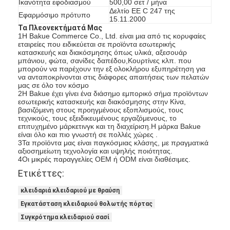
Ικανότητα εφοδιασμού
500,00 σετ / μήνα
Δελτίο ΕΕ C 247 της
Εφαρμόσιμο πρότυπο
15.11.2000
Τα Πλεονεκτήματά Μας
1Η Bakue Commerce Co., Ltd. είναι μια από τις κορυφαίες
εταιρείες που ειδικεύεται σε προϊόντα εσωτερικής
κατασκευής και διακόσμησης όπως υλικά, αξεσουάρ
μπάνιου, φώτα, σανίδες δαπέδου,Κουρτίνες κλπ. που
μπορούν να παρέχουν την εξ ολοκλήρου εξυπηρέτηση για
να ανταποκρίνονται στις διάφορες απαιτήσεις των πελατών
μας σε όλο τον κόσμο
2Η Bakue έχει γίνει ένα διάσημο εμπορικό σήμα προϊόντων
εσωτερικής κατασκευής και διακόσμησης στην Κίνα,
βασιζόμενη στους προηγμένους εξοπλισμούς, τους
τεχνικούς, τους εξειδικευμένους εργαζόμενους, το
επιτυχημένο μάρκετινγκ και τη διαχείριση.Η μάρκα Bakue
είναι όλο και πιο γνωστή σε πολλές χώρες .
3Τα προϊόντα μας είναι παγκόσμιας κλάσης, με πραγματικά
αξιοσημείωτη τεχνολογία και υψηλής ποιότητας.
4Οι μικρές παραγγελίες OEM ή ODM είναι διαθέσιμες.
Σπίτι
Ετικέττες:
κλειδαριά κλειδαριού με θραύση
Προϊόντα
Εγκατάσταση κλειδαριού θολωτής πόρτας
Βίντεο
Συγκρότημα κλειδαριού σασί