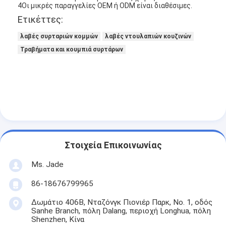
4Οι μικρές παραγγελίες OEM ή ODM είναι διαθέσιμες.
Ετικέττες:
λαβές συρταριών κομμών
λαβές ντουλαπιών κουζινών
Τραβήματα και κουμπιά συρτάρων
Στοιχεία Επικοινωνίας
Ms. Jade
Σπίτι
86-18676799965
Προϊόντα
Δωμάτιο 406B, Νταζόνγκ Πιονιέρ Παρκ, Νο. 1, οδός
Sanhe Branch, πόλη Dalang, περιοχή Longhua, πόλη
Βίντεο
Shenzhen, Κίνα