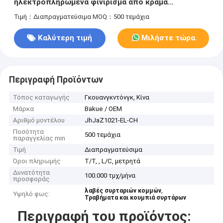
ηλεκτροπληρωμένα φινίρισμα από κράμα
ψευδαργύρου, κουμπιά πόρτας ντουλάπι για
Τιμή：Διαπραγματεύσιμα
MOQ：500 τεμάχια
συρτάρι
Καλύτερη τιμή
Μιλήστε τώρα.
Περιγραφή Προϊόντων
Τόπος καταγωγής
Γκουανγκντόνγκ, Κίνα
Μάρκα
Bakue / OEM
Αριθμό μοντέλου
JhJaZ1021-EL-CH
Ποσότητα
500 τεμάχια
παραγγελίας min
Τιμή
Διαπραγματεύσιμα
Όροι πληρωμής
T/T, , L/C, μετρητά
Δυνατότητα
100.000 τμχ/μήνα
προσφοράς
,
λαβές συρταριών κομμών
Υψηλό φως:
Τραβήματα και κουμπιά συρτάρων
Περιγραφή του προϊόντος: