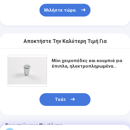
Σχετικά με εμάς
Μιλήστε τώρα.
περιοδεία στο εργοστάσιο
Έλεγχος ποιότητας
Αποκτήστε Την Καλύτερη Τιμή Για
Επικοινωνήστε μαζί μας
Ειδήσεις
Μίνι χειροπέδες και κουμπιά για
έπιπλα, ηλεκτροπληρωμένα
Υποθέσεις
φινίρισμα από κράμα
ψευδαργύρου, κουμπιά πόρτας
ντουλάπι για συρτάρι
Mortise κλειδαριά πορτών
Τσάτ
Κλειδωτήρας πόρτας από ανοξείδωτο χάλυβα
πόρτα εισόδων handlesets
Συνιστώμενα Προϊόντα