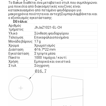
Το Bakue διαθέτει ένα μεταβατικό στυλ που συμπληρώνει
μια ποικιλία από διακοσμητικές κουζίνες.είναι
κατασκευασμένο από πεταμένο ψευδάργυρο για
μακροχρόνια ποιότητα και αντοχήΣυμπεριλαμβάνεται και
ο εξοπλισμός εγκατάστασης.
D
Ετάλια
:
Αριθμός
JhJaZ1021-EL-CH
τμήματος
Υλικό
Σύνθεση ψευδαργύρου
Τελείωσε.
Επικεφαλαιοποιημένα
Μονάδα βάρους
17 g
Χρώμα
Χρωματισμός
Διάσταση
Φ16.7*22 mm
Εγκατάσταση
Στρίψτε μέσα
Πακέτο
1000 τεμάχια / κουτί
Χρήση
Εμπορικά και οικιστικά
Στυλ
Σύγχρονη