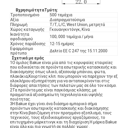
Β
χρησιμότητα
Τ
μύτη
:
Τροποποιημένο
500 τεμάχια
Αξία
Διαπραγματεύσιμα
Πληρωμή
Τ/Τ, L/C, West Union, μετρητά
Χώρος καταγωγής
Γκουανγκντόνγκ, Κίνα
Ικανότητα
100, 000 τεμάχια / μήνα
εφοδιασμού
Χρόνος παράδοσης
12-15 ημέρες
Εφαρμόσιμο
Δελτίο ΕΕ C 247 της 15.11.2000
πρότυπο
Σχετικά με εμάς
1Ο όμιλος Bakue είναι μία από τις κορυφαίες εταιρείες
που ειδικεύεται σε προϊόντα εσωτερικής κατασκευής και
διακόσμησης όπως υλικό, αξεσουάρ μπάνιου, φώτα,
πλακάκια,Κουρτίνες κλπ. που μπορούν να παρέχουν την εξ
ολοκλήρου εξυπηρέτηση για να ανταποκρίνονται στις
διάφορες απαιτήσεις των πελατών μας σε όλο τον κόσμο.
2Τα προϊόντα μας είναι παγκόσμιας κλάσης, με
πραγματικά αξιοσημείωτη τεχνολογία και υψηλής
ποιότητας.
3Η Bakue έχει γίνει ένα διάσημο εμπορικό σήμα
προϊόντων εσωτερικής κατασκευής και διακόσμησης
στην Κίνα βασιζόμενη στον προηγμένο εξοπλισμό, τους
τεχνικούς, τους εξειδικευμένους εργαζόμενους, το
επιτυχημένο μάρκετινγκ και τη διαχείριση.Η μάρκα Bakue
είναι όλο και πιο γνωστή σε πολλές χώρες .