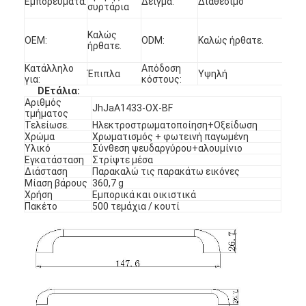
Εμπορεύματα:
Δείγμα:
Διαθέσιμο
συρτάρια
Καλώς
OEM:
ODM:
Καλώς ήρθατε.
ήρθατε.
Κατάλληλο
Απόδοση
Έπιπλα
Υψηλή
για:
κόστους:
D
Ετάλια
:
Αριθμός
JhJaA1433-OX-BF
τμήματος
Τελείωσε.
Ηλεκτροστρωματοποίηση+Οξείδωση
Χρώμα
Χρωματισμός + φωτεινή παγωμένη
Υλικό
Σύνθεση ψευδαργύρου+αλουμίνιο
Εγκατάσταση
Στρίψτε μέσα
Διάσταση
Παρακαλώ τις παρακάτω εικόνες
Μίαση βάρους
360,7 g
Χρήση
Εμπορικά και οικιστικά
Πακέτο
500 τεμάχια / κουτί