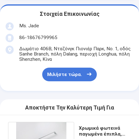
Έξυπνη κλειδαριά πορτών
Στοιχεία Επικοινωνίας
Κλειδωτήρας πόρτας αποθήκη
Ms. Jade
Βοηθητικό υλικό πορτών
86-18676799965
Κουμπιά πόρτας κυλίνδρων
Δωμάτιο 406B, Νταζόνγκ Πιονιέρ Παρκ, Νο. 1, οδός
Sanhe Branch, πόλη Dalang, περιοχή Longhua, πόλη
Τρυβώδεις κλειδαριές
Shenzhen, Κίνα
Έξυπνη κλειδαριά ντουλαπιού
Μιλήστε τώρα.
Μεταλλικές συρόμενες κλειδαριές πόρτων
Έξυπνη βρύση νερού
Αποκτήστε Την Καλύτερη Τιμή Για
υγειονομικά εμπορεύματα λουτρών
Πίνακες ντους για μπάνιο
Χρωμικά φωτεινά
παγωμένα έπιπλα,