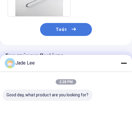
λαβήματα και κουμπιά
Αξεσουάρ μπάνιου
Συγκροτήματα ντουλαπιών μπάνιου
Κρατητήρια και κουμπιά για έπιπλα
Τσάτ
Συσκευές χειραποσκευών
Επανατοποθετήσιμη κλειδαριά συνδυασμού
Συνιστώμενα Προϊόντα
Jade Lee
2:28 PM
Good day, what product are you looking for?
Σύγχρονο υλικό
Μοντέλα κουζίνα
Δωμάτιο Ασημ
συρτάρι τραβάει
συρτάρι έπιπλα
έπιπλα Τράβη
ασημένιο κουζίνα
τραβάει βίδες
χρωματοποιη
κενά σχεδιασμό
περιλαμβάνεται
λαβή λογότυπ
FPJSDZ005-C
εύκολη
εκτυπωμένο