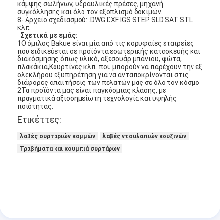
κάμψης σωλήνων, υδραυλικές πρέσες, μηχανή
Σχετικά με εμάς
συγκόλλησης και όλο τον εξοπλισμό δοκιμών.
8- Αρχείο σχεδιασμού: .DWG.DXF IGS STEP SLD SAT STL
κλπ.
περιοδεία στο εργοστάσιο
Σχετικά με εμάς:
1Ο όμιλος Bakue είναι μία από τις κορυφαίες εταιρείες
που ειδικεύεται σε προϊόντα εσωτερικής κατασκευής και
Έλεγχος ποιότητας
διακόσμησης όπως υλικό, αξεσουάρ μπάνιου, φώτα,
πλακάκια,Κουρτίνες κλπ. που μπορούν να παρέχουν την εξ
Επικοινωνήστε μαζί μας
ολοκλήρου εξυπηρέτηση για να ανταποκρίνονται στις
διάφορες απαιτήσεις των πελατών μας σε όλο τον κόσμο
2Τα προϊόντα μας είναι παγκόσμιας κλάσης, με
Ειδήσεις
πραγματικά αξιοσημείωτη τεχνολογία και υψηλής
ποιότητας.
Υποθέσεις
Ετικέττες:
λαβές συρταριών κομμών
λαβές ντουλαπιών κουζινών
Τραβήματα και κουμπιά συρτάρων
Mortise κλειδαριά πορτών
Κλειδωτήρας πόρτας από ανοξείδωτο χάλυβα
πόρτα εισόδων handlesets