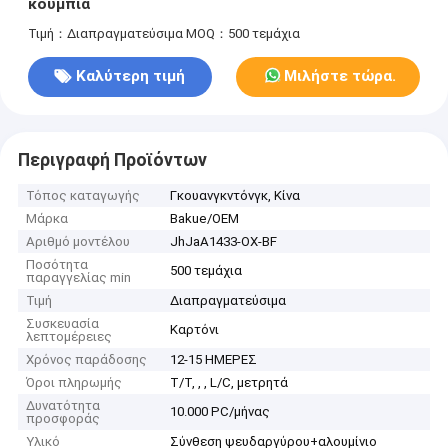
κουμπιά
Τιμή：Διαπραγματεύσιμα
MOQ：500 τεμάχια
Καλύτερη τιμή
Μιλήστε τώρα.
Περιγραφή Προϊόντων
Τόπος καταγωγής
Γκουανγκντόνγκ, Κίνα
Μάρκα
Bakue/OEM
Αριθμό μοντέλου
JhJaA1433-OX-BF
Ποσότητα
500 τεμάχια
παραγγελίας min
Τιμή
Διαπραγματεύσιμα
Συσκευασία
Καρτόνι
λεπτομέρειες
Χρόνος παράδοσης
12-15 ΗΜΕΡΕΣ
Όροι πληρωμής
T/T, , , L/C, μετρητά
Δυνατότητα
10.000 PC/μήνας
προσφοράς
Υλικό
Σύνθεση ψευδαργύρου+αλουμίνιο