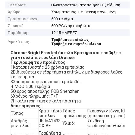
Τελείωσε.
Ηλεκτροστρωματοποίηση+Οξείδωση
Χρώμα
Χρωματισμός + φωτεινή παγωμένη
Τροποποιημένο
500 τεμάχια
Συσκευή
500 PC/χαρτοκιβώτιο
Παράδοση
12-15 ΗΜΕΡΕΣ
,
Τραβήματα επίπλων
Υψηλό φως:
Τράβηξε το συρτάρι υλικού
Chrome Bright Frosted έπιπλα Κρατήρα και τραβήξτε
για ντουλάπι ντουλάπι Drasser
Περιγραφή του προϊόντος:
1Κατασκευαστής 25 χρόνια εμπειρίας
2Ειδικεύεται σε εξαρτήματα επίπλων, με διάφορες λαβές
και κουμπιά.
3Χρησιμοποίησε περισσότερο λαβή.
4. MOQ: 500 τεμάχια
5Ο όρος αποστολής: FOB Shenzhen
6Χρόνος πληρωμής: T/T
7Η καλύτερη τιμή σε καλή ποιότητα.
Λεπτομέρειες:
Κρατητήριο
Τόπος
Γκουανγκντόνγκ, Κίνα
Τύπος:
επίπλων
προέλευσης:
(ηπειρωτική χώρα)
Αριθμός
JhJaA1433-
Σύνθεση
Υλικό:
μοντέλου:
OX-BF
ψευδαργύρου+αλουμίνι
Τράβηξε τα