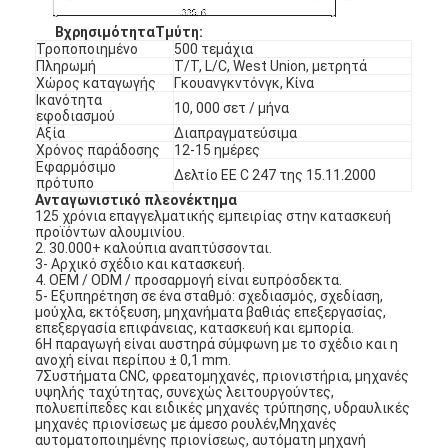
Β
χρησιμότητα
Τ
μύτη
:
Τροποποιημένο
500 τεμάχια
Πληρωμή
Τ/Τ, L/C, West Union, μετρητά
Χώρος καταγωγής
Γκουανγκντόνγκ, Κίνα
Ικανότητα
10, 000 σετ / μήνα
εφοδιασμού
Αξία
Διαπραγματεύσιμα
Χρόνος παράδοσης
12-15 ημέρες
Εφαρμόσιμο
Δελτίο ΕΕ C 247 της 15.11.2000
πρότυπο
Ανταγωνιστικό πλεονέκτημα
125 χρόνια επαγγελματικής εμπειρίας στην κατασκευή
προϊόντων αλουμινίου.
2. 30.000+ καλούπια αναπτύσσονται.
3- Αρχικό σχέδιο και κατασκευή.
4. OEM / ODM / προσαρμογή είναι ευπρόσδεκτα.
5- Εξυπηρέτηση σε ένα σταθμό: σχεδιασμός, σχεδίαση,
μούχλα, εκτόξευση, μηχανήματα βαθιάς επεξεργασίας,
επεξεργασία επιφάνειας, κατασκευή και εμπορία.
Σπίτι
6Η παραγωγή είναι αυστηρά σύμφωνη με το σχέδιο και η
ανοχή είναι περίπου ± 0,1 mm.
7Συστήματα CNC, φρεατομηχανές, πριονιστήρια, μηχανές
Προϊόντα
υψηλής ταχύτητας, συνεχώς λειτουργούντες,
πολυεπίπεδες και ειδικές μηχανές τρύπησης, υδραυλικές
Βίντεο
μηχανές πριονίσεως με άμεσο ρουλέν,Μηχανές
αυτοματοποιημένης πριονίσεως, αυτόματη μηχανή