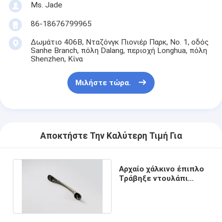
Αξεσουάρ μπάνιου
Ms. Jade
86-18676799965
Συγκροτήματα ντουλαπιών μπάνιου
Δωμάτιο 406B, Νταζόνγκ Πιονιέρ Παρκ, Νο. 1, οδός
Κρατητήρια και κουμπιά για έπιπλα
Sanhe Branch, πόλη Dalang, περιοχή Longhua, πόλη
Shenzhen, Κίνα
Συσκευές χειραποσκευών
Μιλήστε τώρα.
Επανατοποθετήσιμη κλειδαριά συνδυασμού
Αποκτήστε Την Καλύτερη Τιμή Για
Αρχαίο χάλκινο έπιπλο
Τράβηξε ντουλάπι
κουμπιά συρτάρι και
υλικό