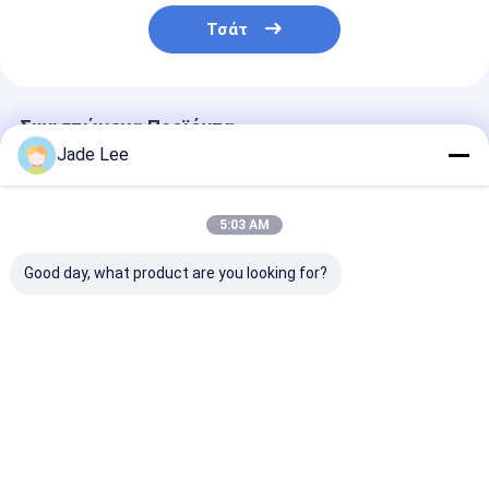
Τσάτ
Συνιστώμενα Προϊόντα
Jade Lee
5:03 AM
Good day, what product are you looking for?
Σύγχρονο υλικό
Μοντέλα κουζίνα
Δωμάτιο Ασημ
συρτάρι τραβάει
συρτάρι έπιπλα
έπιπλα Τράβη
ασημένιο κουζίνα
τραβάει βίδες
χρωματοποιη
κενά σχεδιασμό
περιλαμβάνεται
λαβή λογότυπ
FPJSDZ005-C
εύκολη
εκτυπωμένο
Καλύτερη τιμή
Καλύτερη τιμή
Καλύτερη 
εγκατάσταση