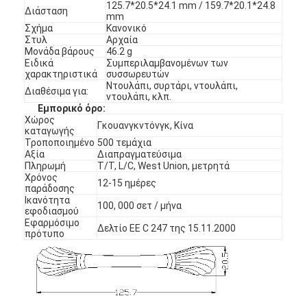
125.7*20.5*24.1 mm / 159.7*20.1*24.8
Διάσταση
mm
Σχήμα
Κανονικό
Στυλ
Αρχαία
Μονάδα βάρους
46.2 g
Ειδικά
Συμπεριλαμβανομένων των
χαρακτηριστικά
συσσωρευτών
Ντουλάπι, συρτάρι, ντουλάπι,
Διαθέσιμα για:
ντουλάπι, κλπ.
Εμπορικό όρο:
Χώρος
Γκουανγκντόνγκ, Κίνα
καταγωγής
Τροποποιημένο
500 τεμάχια
Αξία
Διαπραγματεύσιμα
Πληρωμή
Τ/Τ, L/C, West Union, μετρητά
Χρόνος
12-15 ημέρες
παράδοσης
Ικανότητα
100, 000 σετ / μήνα
εφοδιασμού
Εφαρμόσιμο
Δελτίο ΕΕ C 247 της 15.11.2000
πρότυπο