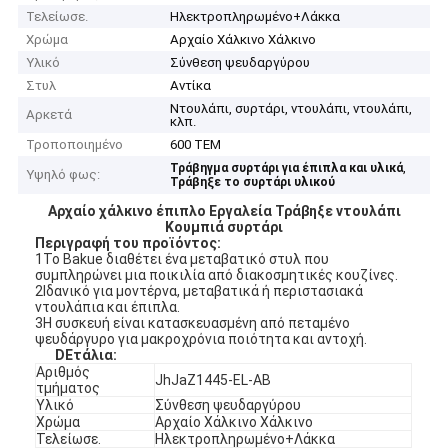
Τελείωσε.
Ηλεκτροπληρωμένο+Λάκκα
Χρώμα
Αρχαίο Χάλκινο Χάλκινο
Υλικό
Σύνθεση ψευδαργύρου
Στυλ
Αντίκα
Ντουλάπι, συρτάρι, ντουλάπι, ντουλάπι,
Αρκετά
κλπ.
Τροποποιημένο
600 ΤΕΜ
,
Τράβηγμα συρτάρι για έπιπλα και υλικά
Υψηλό φως:
Τράβηξε το συρτάρι υλικού
Αρχαίο χάλκινο έπιπλο Εργαλεία Τράβηξε ντουλάπι
Κουμπιά συρτάρι
Περιγραφή του προϊόντος:
1Το Bakue διαθέτει ένα μεταβατικό στυλ που
συμπληρώνει μια ποικιλία από διακοσμητικές κουζίνες.
2Ιδανικό για μοντέρνα, μεταβατικά ή περιστασιακά
ντουλάπια και έπιπλα.
3Η συσκευή είναι κατασκευασμένη από πεταμένο
ψευδάργυρο για μακροχρόνια ποιότητα και αντοχή.
D
Ετάλια
:
Αριθμός
JhJaZ1445-EL-AB
τμήματος
Υλικό
Σύνθεση ψευδαργύρου
Χρώμα
Αρχαίο Χάλκινο Χάλκινο
Τελείωσε.
Ηλεκτροπληρωμένο+Λάκκα