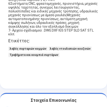
Έξυπνη κλειδαριά πορτών
6Συστήματα CNC, φρεατομηχανές, πριονιστήρια, μηχανές
υψηλής ταχύτητας, συνεχώς λειτουργούντες,
πολυεπίπεδες και ειδικές μηχανές τρύπησης, υδραυλικές
Κλειδωτήρας πόρτας αποθήκη
μηχανές πριονίσεως με άμεσο ρουλέν,Μηχανές
αυτοματοποιημένης πριονίσεως, αυτόματη μηχανή
κάμψης σωλήνων, υδραυλικές πρέσες, μηχανή
Βοηθητικό υλικό πορτών
συγκόλλησης και όλο τον εξοπλισμό δοκιμών.
7- Αρχείο σχεδιασμού: .DWG.DXF IGS STEP SLD SAT STL
κλπ.
Κουμπιά πόρτας κυλίνδρων
Ετικέττες:
Τρυβώδεις κλειδαριές
λαβές συρταριών κομμών
λαβές ντουλαπιών κουζινών
Τραβήματα και κουμπιά συρτάρων
Έξυπνη κλειδαριά ντουλαπιού
Μεταλλικές συρόμενες κλειδαριές πόρτων
Έξυπνη βρύση νερού
υγειονομικά εμπορεύματα λουτρών
Πίνακες ντους για μπάνιο
Στοιχεία Επικοινωνίας