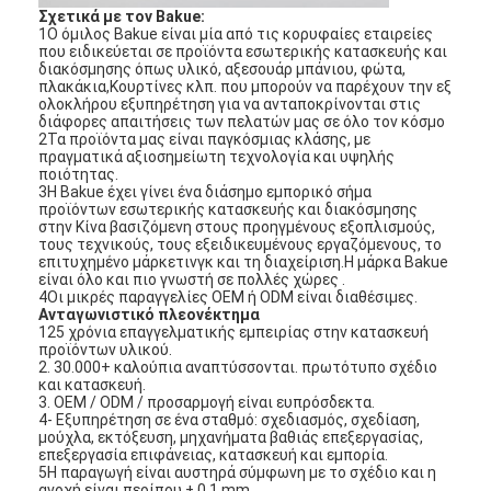
Σχετικά με τον Bakue:
Σχετικά με εμάς
1Ο όμιλος Bakue είναι μία από τις κορυφαίες εταιρείες
που ειδικεύεται σε προϊόντα εσωτερικής κατασκευής και
περιοδεία στο εργοστάσιο
διακόσμησης όπως υλικό, αξεσουάρ μπάνιου, φώτα,
πλακάκια,Κουρτίνες κλπ. που μπορούν να παρέχουν την εξ
ολοκλήρου εξυπηρέτηση για να ανταποκρίνονται στις
Έλεγχος ποιότητας
διάφορες απαιτήσεις των πελατών μας σε όλο τον κόσμο
2Τα προϊόντα μας είναι παγκόσμιας κλάσης, με
πραγματικά αξιοσημείωτη τεχνολογία και υψηλής
Επικοινωνήστε μαζί μας
ποιότητας.
3Η Bakue έχει γίνει ένα διάσημο εμπορικό σήμα
προϊόντων εσωτερικής κατασκευής και διακόσμησης
Ειδήσεις
στην Κίνα βασιζόμενη στους προηγμένους εξοπλισμούς,
τους τεχνικούς, τους εξειδικευμένους εργαζόμενους, το
Υποθέσεις
επιτυχημένο μάρκετινγκ και τη διαχείριση.Η μάρκα Bakue
είναι όλο και πιο γνωστή σε πολλές χώρες .
4Οι μικρές παραγγελίες OEM ή ODM είναι διαθέσιμες.
Ανταγωνιστικό πλεονέκτημα
125 χρόνια επαγγελματικής εμπειρίας στην κατασκευή
προϊόντων υλικού.
Mortise κλειδαριά πορτών
2. 30.000+ καλούπια αναπτύσσονται. πρωτότυπο σχέδιο
και κατασκευή.
3. OEM / ODM / προσαρμογή είναι ευπρόσδεκτα.
Κλειδωτήρας πόρτας από ανοξείδωτο χάλυβα
4- Εξυπηρέτηση σε ένα σταθμό: σχεδιασμός, σχεδίαση,
μούχλα, εκτόξευση, μηχανήματα βαθιάς επεξεργασίας,
επεξεργασία επιφάνειας, κατασκευή και εμπορία.
πόρτα εισόδων handlesets
5Η παραγωγή είναι αυστηρά σύμφωνη με το σχέδιο και η
ανοχή είναι περίπου ± 0,1 mm.