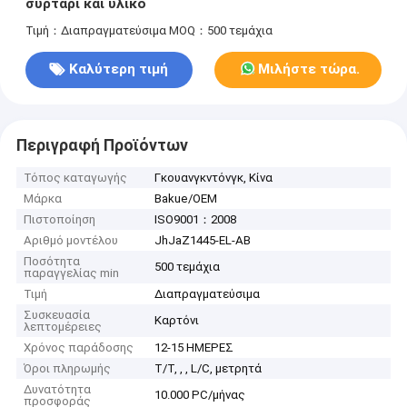
συρτάρι και υλικό
Τιμή：Διαπραγματεύσιμα
MOQ：500 τεμάχια
Καλύτερη τιμή
Μιλήστε τώρα.
Περιγραφή Προϊόντων
Τόπος καταγωγής
Γκουανγκντόνγκ, Κίνα
Μάρκα
Bakue/OEM
Πιστοποίηση
ISO9001：2008
Αριθμό μοντέλου
JhJaZ1445-EL-AB
Ποσότητα
500 τεμάχια
παραγγελίας min
Τιμή
Διαπραγματεύσιμα
Συσκευασία
Καρτόνι
λεπτομέρειες
Χρόνος παράδοσης
12-15 ΗΜΕΡΕΣ
Όροι πληρωμής
T/T, , , L/C, μετρητά
Δυνατότητα
10.000 PC/μήνας
προσφοράς