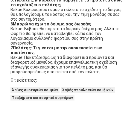
5.
Πελάτης: Μπορείτε να παράγετε τα προϊόντα όπως
το σχεδιάζει ο πελάτης;
Σχετικά με εμάς
Bakue:Καλωσορίσατε μας στείλετε το σχέδιο ή το δείγμα,
θα υπολογίσουμε το κόστος και την τιμή μονάδας σε σας
περιοδεία στο εργοστάσιο
στο συντομότερο.
6Μπορώ να έχω το δείγμα σας δωρεάν;
Bakue: Βέβαια, θα πάρετε το δωρεάν δείγμα μας. Αλλά το
Έλεγχος ποιότητας
φορτίο θα πρέπει να καταβληθεί κάτω από τον
λογαριασμό συλλογής φορτίου σας στην πρώτη
συνεργασία.
Επικοινωνήστε μαζί μας
7Πελάτης: Τι γίνεται με την συσκευασία των
προϊόντων;
Bakue: Πακετάρισμα ως τα διαφορετικά προϊόντα και
Ειδήσεις
διαφορετικό μέγεθος, έχουμε επαγγελματική σχεδίαση
εξαγωγής συσκευασίας για τον πελάτη μας, και θα
Υποθέσεις
μπορούσαμε όπως απαιτείται από τον πελάτη.
Ετικέττες:
λαβές συρταριών κομμών
λαβές ντουλαπιών κουζινών
Mortise κλειδαριά πορτών
Τραβήματα και κουμπιά συρτάρων
Κλειδωτήρας πόρτας από ανοξείδωτο χάλυβα
πόρτα εισόδων handlesets