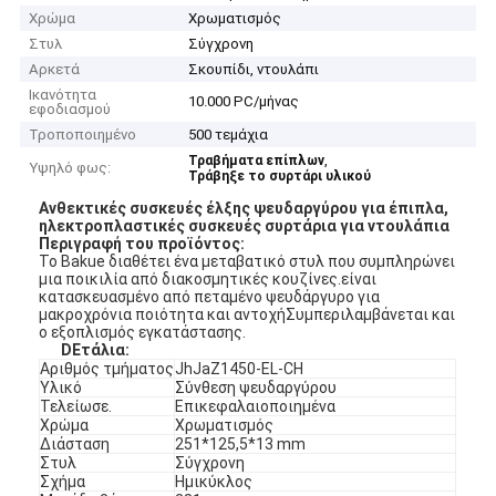
Χρώμα
Χρωματισμός
Στυλ
Σύγχρονη
Αρκετά
Σκουπίδι, ντουλάπι
Ικανότητα
10.000 PC/μήνας
εφοδιασμού
Τροποποιημένο
500 τεμάχια
,
Τραβήματα επίπλων
Υψηλό φως:
Τράβηξε το συρτάρι υλικού
Ανθεκτικές συσκευές έλξης ψευδαργύρου για έπιπλα,
ηλεκτροπλαστικές συσκευές συρτάρια για ντουλάπια
Περιγραφή του προϊόντος:
Το Bakue διαθέτει ένα μεταβατικό στυλ που συμπληρώνει
μια ποικιλία από διακοσμητικές κουζίνες.είναι
κατασκευασμένο από πεταμένο ψευδάργυρο για
μακροχρόνια ποιότητα και αντοχήΣυμπεριλαμβάνεται και
ο εξοπλισμός εγκατάστασης.
D
Ετάλια
:
Αριθμός τμήματος
JhJaZ1450-EL-CH
Υλικό
Σύνθεση ψευδαργύρου
Τελείωσε.
Επικεφαλαιοποιημένα
Χρώμα
Χρωματισμός
Διάσταση
251*125,5*13 mm
Στυλ
Σύγχρονη
Σχήμα
Ημικύκλος