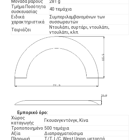
Μονάδα βάρους
281 g
Τμήμα Ποσότητα
40 τεμάχια
συσκευασίας
Ειδικά
Συμπεριλαμβανομένων των
χαρακτηριστικά
συσσωρευτών
Ντουλάπι, συρτάρι, ντουλάπι,
Ταιριάζει
ντουλάπι, κλπ.
Εμπορικό όρο:
Χώρος
Γκουανγκντόνγκ, Κίνα
καταγωγής
Τροποποιημένο
500 τεμάχια
Αξία
Διαπραγματεύσιμα
Πληρωμή
Τ/Τ, L/C, West Union, μετρητά