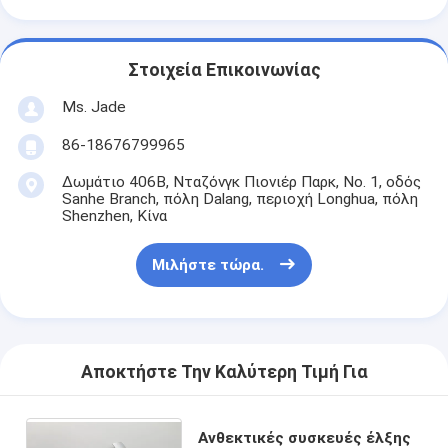
Έξυπνη κλειδαριά πορτών
Κλειδωτήρας πόρτας αποθήκη
Στοιχεία Επικοινωνίας
Βοηθητικό υλικό πορτών
Ms. Jade
86-18676799965
Κουμπιά πόρτας κυλίνδρων
Δωμάτιο 406B, Νταζόνγκ Πιονιέρ Παρκ, Νο. 1, οδός
Τρυβώδεις κλειδαριές
Sanhe Branch, πόλη Dalang, περιοχή Longhua, πόλη
Shenzhen, Κίνα
Έξυπνη κλειδαριά ντουλαπιού
Μιλήστε τώρα.
Μεταλλικές συρόμενες κλειδαριές πόρτων
Έξυπνη βρύση νερού
υγειονομικά εμπορεύματα λουτρών
Αποκτήστε Την Καλύτερη Τιμή Για
Πίνακες ντους για μπάνιο
Ανθεκτικές συσκευές έλξης