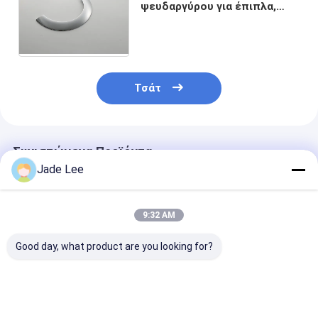
Αξεσουάρ μπάνιου
ψευδαργύρου για έπιπλα,
ηλεκτροπλαστικές συσκευές
συρτάρια για ντουλάπια
Συγκροτήματα ντουλαπιών μπάνιου
Κρατητήρια και κουμπιά για έπιπλα
Τσάτ
Συσκευές χειραποσκευών
Επανατοποθετήσιμη κλειδαριά συνδυασμού
Συνιστώμενα Προϊόντα
Jade Lee
9:32 AM
Good day, what product are you looking for?
Σύγχρονο υλικό
Μοντέλα κουζίνα
Δωμάτιο Ασημ
συρτάρι τραβάει
συρτάρι έπιπλα
έπιπλα Τράβη
ασημένιο κουζίνα
τραβάει βίδες
χρωματοποιη