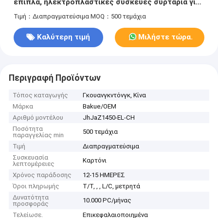
έπιπλα, ηλεκτροπλαστικές συσκευές συρτάρια για
ντουλάπια
Τιμή：Διαπραγματεύσιμα
MOQ：500 τεμάχια
Καλύτερη τιμή
Μιλήστε τώρα.
Περιγραφή Προϊόντων
Τόπος καταγωγής
Γκουανγκντόνγκ, Κίνα
Μάρκα
Bakue/OEM
Αριθμό μοντέλου
JhJaZ1450-EL-CH
Ποσότητα
500 τεμάχια
παραγγελίας min
Τιμή
Διαπραγματεύσιμα
Συσκευασία
Καρτόνι
λεπτομέρειες
Χρόνος παράδοσης
12-15 ΗΜΕΡΕΣ
Όροι πληρωμής
T/T, , , L/C, μετρητά
Δυνατότητα
10.000 PC/μήνας
προσφοράς
Τελείωσε.
Επικεφαλαιοποιημένα