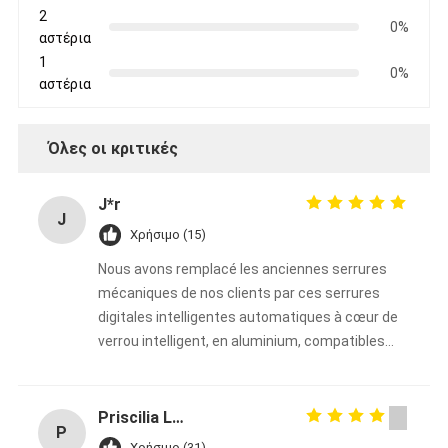
2
0%
αστέρια
1
0%
αστέρια
Όλες οι κριτικές
J*r
J
Χρήσιμο (15)
Nous avons remplacé les anciennes serrures
mécaniques de nos clients par ces serrures
digitales intelligentes automatiques à cœur de
verrou intelligent, en aluminium, compatibles
WiFi et Bluetooth de la marque Bakue, et le
résultat dépasse toutes nos attentes ! Le
montage est extrêmement simple et rapide,
Priscilia Liya
P
parfait pour remplacer n’importe quelle serrure
Χρήσιμο (31)