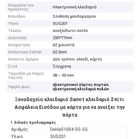
Ονομασία του
Ηλεκτρονική κλειδαριά
προϊόντος
Κύλινδρο
Σύνθεση ψευδαργύρου
Υλικό
SUS201
Τελεία
ανοξείδωτο σατέν
Διάσταση
250*77mm
Αναχαίτηση
62 χιλιοστά
Απόσταση Cebter
62.5mm
Ανοικτοί δρόμοι
Δύο τρόποι: κλειδί, κάρτα
Στυλ
Σύγχρονη
Ταιριάζει με πάχος
38 ~ 50 mm
πόρτας
,
ηλεκτρονικοί σύρτες πορτών
Υψηλό φως:
ηλεκτρονική κλειδαριά πυλών
Ξενοδοχείο κλειδαριό Samrt κλειδαριό Σπίτι
Ασφάλεια Εισόδου με κάρτα για να ανοίξει την
πόρτα
Ι. Ειδικές προδιαγραφές
Αριθμός
DeHaS1004-SS-SS
Υλικό
SUS201