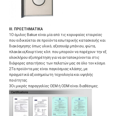
Έξυπνη κλειδαριά πορτών
Κλειδωτήρας πόρτας αποθήκη
Βοηθητικό υλικό πορτών
ΙΙΙ. ΠΡΟΣΤΗΜΑΤΙΚΑ
1Ο όμιλος Bakue είναι μία από τις κορυφαίες εταιρείες
Κουμπιά πόρτας κυλίνδρων
που ειδικεύεται σε προϊόντα εσωτερικής κατασκευής και
διακόσμησης όπως υλικό, αξεσουάρ μπάνιου, φώτα,
Τρυβώδεις κλειδαριές
πλακάκια,Κουρτίνες κλπ. που μπορούν να παρέχουν την εξ
ολοκλήρου εξυπηρέτηση για να ανταποκρίνονται στις
Έξυπνη κλειδαριά ντουλαπιού
διάφορες απαιτήσεις των πελατών μας σε όλο τον κόσμο.
2Τα προϊόντα μας είναι παγκόσμιας κλάσης, με
Μεταλλικές συρόμενες κλειδαριές πόρτων
πραγματικά αξιοσημείωτη τεχνολογία και υψηλής
ποιότητας.
Έξυπνη βρύση νερού
3Οι μικρές παραγγελίες OEM ή ODM είναι διαθέσιμες.
υγειονομικά εμπορεύματα λουτρών
Πίνακες ντους για μπάνιο