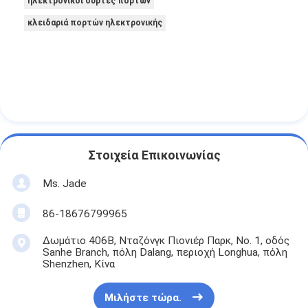
ηλεκτρονικοί σύρτες πορτών
needed. Every single one of our clients is
κλειδαριά πορτών ηλεκτρονικής
extremely satisfied with the keyless access,
smart remote control and premium aluminum
build quality. This smart lock line has helped us
expand our service range, attract new tech-
focused customers and significantly grow our
business revenue. Working with Bakue is
smooth and reliable, and we will absolutely keep
partnering with them for more orders in the
Στοιχεία Επικοινωνίας
future!
Ms. Jade
86-18676799965
Δωμάτιο 406B, Νταζόνγκ Πιονιέρ Παρκ, Νο. 1, οδός
Sanhe Branch, πόλη Dalang, περιοχή Longhua, πόλη
Shenzhen, Κίνα
Μιλήστε τώρα.