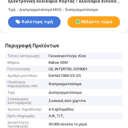
ηλεκτρονική κλειδαριά πόρτας / κλειδαριά εισόδου
για ξενοδοχείο
Τιμή：Διαπραγματεύσιμα
MOQ：διαπραγματεύσιμα
Καλύτερη τιμή
Μιλήστε τώρα.
Περιγραφή Προϊόντων
Τόπος καταγωγής
Γκουανγκντόνγκ, Κίνα
Μάρκα
Bakue OEM
Πιστοποίηση
CE, INTERTEK, ISO9001
Αριθμό μοντέλου
DeHaS1004-SS-SS
Ποσότητα
διαπραγματεύσιμα
παραγγελίας min
Τιμή
Διαπραγματεύσιμα
Συσκευασία
Συσκευή από χαρτόνι
λεπτομέρειες
Χρόνος παράδοσης
4-5 εβδομάδες
Όροι πληρωμής
Λ/Κ, Τ/Τ,
Δυνατότητα
50.000 σύνολα το μήνα
προσφοράς