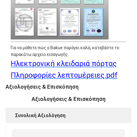
Αξεσουάρ μπάνιου
Συγκροτήματα ντουλαπιών μπάνιου
Κρατητήρια και κουμπιά για έπιπλα
Συσκευές χειραποσκευών
Για να μάθετε πώς ο Bakue παράγει καλά, κατεβάστε το
παρακάτω αρχείο εισαγωγής.
Επανατοποθετήσιμη κλειδαριά συνδυασμού
Ηλεκτρονική κλειδαριά πόρτας
Πληροφορίες λεπτομέρειες.pdf
Αξιολογήσεις & Επισκόπηση
Αξιολογήσεις & Επισκόπηση
Συνολική Αξιολόγηση