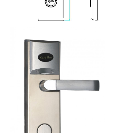
Σχετικά με εμάς
περιοδεία στο εργοστάσιο
Έλεγχος ποιότητας
Επικοινωνήστε μαζί μας
Ειδήσεις
Υποθέσεις
Mortise κλειδαριά πορτών
Κλειδωτήρας πόρτας από ανοξείδωτο χάλυβα
πόρτα εισόδων handlesets