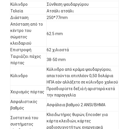
Κύλινδρο
Σύνθεση ψευδαργύρου
Τελεία
Ατσάλι ατσάλι
Διάσταση
250*77mm
Απόσταση από το
κέντρο του
62.5 mm
σώματος
κλειδαριού
Επιστροφή
62 χιλιοστά
Ταιριάζει πάχος
38-50 mm
πόρτας
Κύλινδρο από κράμα ψευδαργύρου,
Κύλινδρο
απαιτούνται επιπλέον 0,50 δολάρια
ΗΠΑ εάν αλλάξετε σε κύλινδρο χαλκού
Προσδιορίστε δεξιά ή αριστερά κατά
Χειρισμός πόρτας
την παραγγελία
Ασφαλιστικός
Ασφάλεια βαθμού 2 ANSI/BHMA
βαθμός
Κλειδωτήρες θυρών, Encoder για
Συστατικά του
κάρτα κλειδιών, κάρτες
συστήματος
ραδιοσυχνοτήτων, ενεργειακά