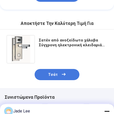
Αποκτήστε Την Καλύτερη Τιμή Για
Σατέν από ανοξείδωτο χάλυβα
Σύγχρονη ηλεκτρονική κλειδαριά
πόρτας / κλειδαριά εισόδου για
ξενοδοχείο
Τσάτ
Συνιστώμενα Προϊόντα
Jade Lee