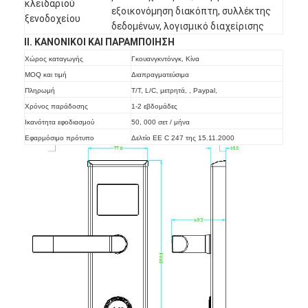
κλειδαριού
εξοικονόμηση διακόπτη, συλλέκτης
ξενοδοχείου
δεδομένων, λογισμικό διαχείρισης
ΙΙ. ΚΑΝΟΝΙΚΟΙ ΚΑΙ ΠΑΡΑΜΠΟΙΗΣΗ
Χώρος καταγωγής
Γκουανγκντόνγκ, Κίνα
MOQ και τιμή
Διαπραγματεύσιμα
Πληρωμή
Τ/Τ, L/C, μετρητά, , Paypal,
Χρόνος παράδοσης
1-2 εβδομάδες
Ικανότητα εφοδιασμού
50, 000 σετ / μήνα
Εφαρμόσιμο πρότυπο
Δελτίο ΕΕ C 247 της 15.11.2000
Σπίτι
Προϊόντα
Βίντεο