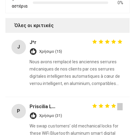
0%
αστέρια
Όλες οι κριτικές
J*r
J
Χρήσιμο (15)
Nous avons remplacé les anciennes serrures
mécaniques de nos clients par ces serrures
digitales intelligentes automatiques à cœur de
verrou intelligent, en aluminium, compatibles
WiFi et Bluetooth de la marque Bakue, et le
résultat dépasse toutes nos attentes ! Le
montage est extrêmement simple et rapide,
Priscilia Liya
P
parfait pour remplacer n’importe quelle serrure
Χρήσιμο (31)
mécanique traditionnelle sans travaux
We swap customers’ old mechanical locks for
compliqués. Tous nos clients sont ravis : ils
these WiFi Bluetooth aluminum smart digital
apprécient la praticité des accès sans clé, la