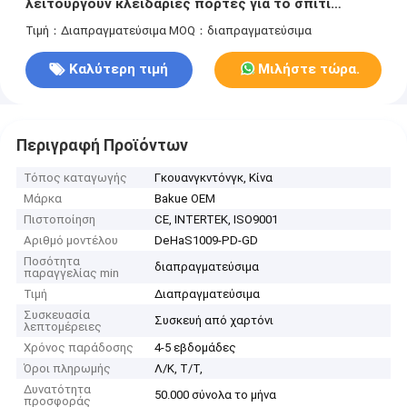
λειτουργούν κλειδαριές πόρτες για το σπίτι
ξενοδοχείο κλειδί
Τιμή：Διαπραγματεύσιμα
MOQ：διαπραγματεύσιμα
Καλύτερη τιμή
Μιλήστε τώρα.
Περιγραφή Προϊόντων
Τόπος καταγωγής
Γκουανγκντόνγκ, Κίνα
Μάρκα
Bakue OEM
Πιστοποίηση
CE, INTERTEK, ISO9001
Αριθμό μοντέλου
DeHaS1009-PD-GD
Ποσότητα
διαπραγματεύσιμα
παραγγελίας min
Τιμή
Διαπραγματεύσιμα
Συσκευασία
Συσκευή από χαρτόνι
λεπτομέρειες
Χρόνος παράδοσης
4-5 εβδομάδες
Όροι πληρωμής
Λ/Κ, Τ/Τ,
Δυνατότητα
50.000 σύνολα το μήνα
προσφοράς