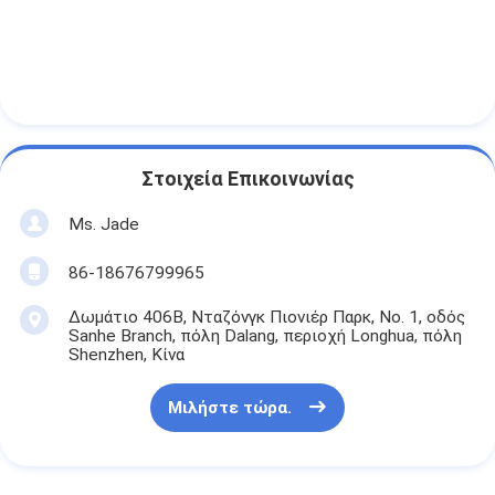
build quality. This smart lock line has helped us
expand our service range, attract new tech-
focused customers and significantly grow our
business revenue. Working with Bakue is
smooth and reliable, and we will absolutely keep
partnering with them for more orders in the
Στοιχεία Επικοινωνίας
future!
Ms. Jade
86-18676799965
Δωμάτιο 406B, Νταζόνγκ Πιονιέρ Παρκ, Νο. 1, οδός
Sanhe Branch, πόλη Dalang, περιοχή Longhua, πόλη
Shenzhen, Κίνα
Μιλήστε τώρα.