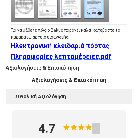
Έξυπνη κλειδαριά πορτών
Κλειδωτήρας πόρτας αποθήκη
Για να μάθετε πώς ο Bakue παράγει καλά, κατεβάστε το
Βοηθητικό υλικό πορτών
παρακάτω αρχείο εισαγωγής.
Ηλεκτρονική κλειδαριά πόρτας
Κουμπιά πόρτας κυλίνδρων
Πληροφορίες λεπτομέρειες.pdf
Τρυβώδεις κλειδαριές
Αξιολογήσεις & Επισκόπηση
Έξυπνη κλειδαριά ντουλαπιού
Αξιολογήσεις & Επισκόπηση
Μεταλλικές συρόμενες κλειδαριές πόρτων
Συνολική Αξιολόγηση
Έξυπνη βρύση νερού
υγειονομικά εμπορεύματα λουτρών
4.7
Πίνακες ντους για μπάνιο