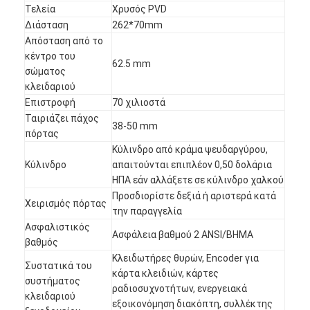
Τελεία
Χρυσός PVD
Διάσταση
262*70mm
Απόσταση από το
κέντρο του
62.5 mm
σώματος
κλειδαριού
Επιστροφή
70 χιλιοστά
Ταιριάζει πάχος
38-50 mm
πόρτας
Κύλινδρο από κράμα ψευδαργύρου,
Κύλινδρο
απαιτούνται επιπλέον 0,50 δολάρια
ΗΠΑ εάν αλλάξετε σε κύλινδρο χαλκού
Προσδιορίστε δεξιά ή αριστερά κατά
Χειρισμός πόρτας
την παραγγελία
Ασφαλιστικός
Ασφάλεια βαθμού 2 ANSI/BHMA
βαθμός
Κλειδωτήρες θυρών, Encoder για
Συστατικά του
κάρτα κλειδιών, κάρτες
συστήματος
ραδιοσυχνοτήτων, ενεργειακά
κλειδαριού
εξοικονόμηση διακόπτη, συλλέκτης