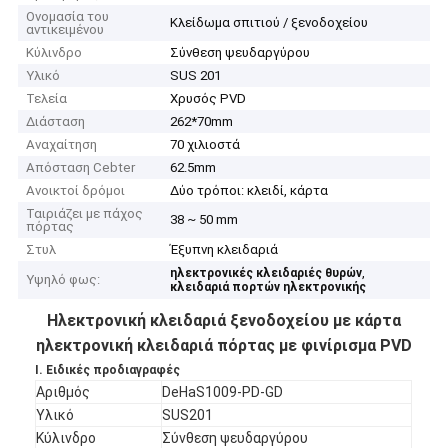
Ονομασία του
Κλείδωμα σπιτιού / ξενοδοχείου
αντικειμένου
Κύλινδρο
Σύνθεση ψευδαργύρου
Υλικό
SUS 201
Τελεία
Χρυσός PVD
Διάσταση
262*70mm
Αναχαίτηση
70 χιλιοστά
Απόσταση Cebter
62.5mm
Ανοικτοί δρόμοι
Δύο τρόποι: κλειδί, κάρτα
Ταιριάζει με πάχος
38 ~ 50 mm
πόρτας
Στυλ
Έξυπνη κλειδαριά
,
ηλεκτρονικές κλειδαριές θυρών
Υψηλό φως:
κλειδαριά πορτών ηλεκτρονικής
Ηλεκτρονική κλειδαριά ξενοδοχείου με κάρτα
ηλεκτρονική κλειδαριά πόρτας με φινίρισμα PVD
Ι. Ειδικές προδιαγραφές
Αριθμός
DeHaS1009-PD-GD
Υλικό
SUS201
Κύλινδρο
Σύνθεση ψευδαργύρου