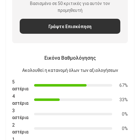
Αξεσουάρ μπάνιου
Βασισμένο σε 50 κριτικές για αυτόν τον
προμηθευτή
Συγκροτήματα ντουλαπιών μπάνιου
Γράψτε Επισκόπηση
Κρατητήρια και κουμπιά για έπιπλα
Συσκευές χειραποσκευών
Επανατοποθετήσιμη κλειδαριά συνδυασμού
Εικόνα Βαθμολόγησης
Ακολουθεί η κατανομή όλων των αξιολογήσεων
5
67%
αστέρια
4
33%
αστέρια
3
0%
αστέρια
2
0%
αστέρια
1