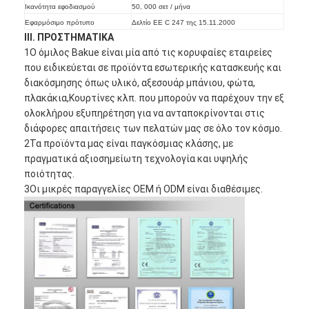
Ικανότητα εφοδιασμού
50, 000 σετ / μήνα
Σχετικά με εμάς
Εφαρμόσιμο πρότυπο
Δελτίο ΕΕ C 247 της 15.11.2000
ΙΙΙ. ΠΡΟΣΤΗΜΑΤΙΚΑ
περιοδεία στο εργοστάσιο
1Ο όμιλος Bakue είναι μία από τις κορυφαίες εταιρείες
που ειδικεύεται σε προϊόντα εσωτερικής κατασκευής και
Έλεγχος ποιότητας
διακόσμησης όπως υλικό, αξεσουάρ μπάνιου, φώτα,
πλακάκια,Κουρτίνες κλπ. που μπορούν να παρέχουν την εξ
Επικοινωνήστε μαζί μας
ολοκλήρου εξυπηρέτηση για να ανταποκρίνονται στις
διάφορες απαιτήσεις των πελατών μας σε όλο τον κόσμο.
Ειδήσεις
2Τα προϊόντα μας είναι παγκόσμιας κλάσης, με
πραγματικά αξιοσημείωτη τεχνολογία και υψηλής
Υποθέσεις
ποιότητας.
3Οι μικρές παραγγελίες OEM ή ODM είναι διαθέσιμες.
Mortise κλειδαριά πορτών
Κλειδωτήρας πόρτας από ανοξείδωτο χάλυβα
πόρτα εισόδων handlesets