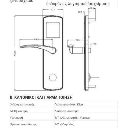
ξενοδοχείου
δεδομένων, λογισμικό διαχείρισης
Σπίτι
ΙΙ. ΚΑΝΟΝΙΚΟΙ ΚΑΙ ΠΑΡΑΜΠΟΙΗΣΗ
Χώρος καταγωγής
Γκουανγκντόνγκ, Κίνα
Προϊόντα
MOQ και τιμή
Διαπραγματεύσιμα
Πληρωμή
Τ/Τ, L/C, μετρητά, , Paypal,
Βίντεο
Χρόνος παράδοσης
1-2 εβδομάδες