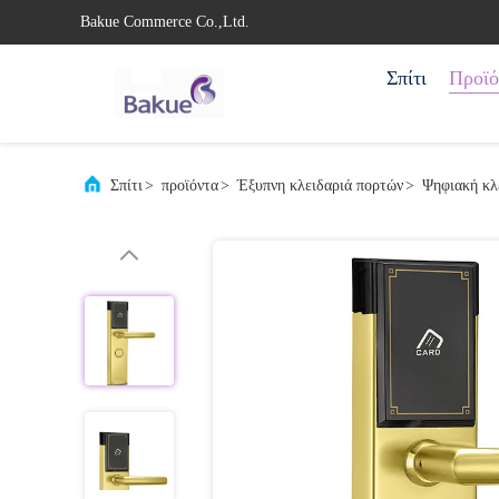
Bakue Commerce Co.,Ltd.
Σπίτι
Προϊό
Σπίτι
>
προϊόντα
>
Έξυπνη κλειδαριά πορτών
>
Ψηφιακή κλ