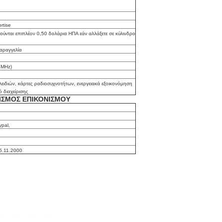
rtise
ύνται επιπλέον 0,50 δολάρια ΗΠΑ εάν αλλάξετε σε κύλινδρο
παραγγελία
6MHz)
ειδιών, κάρτες ραδιοσυχνοτήτων, ενεργειακά εξοικονόμηση
 διαχείρισης
ΝΙΣΜΟΣ ΕΠΙΚΟΝΙΣΜΟΥ
ypal,
5.11.2000