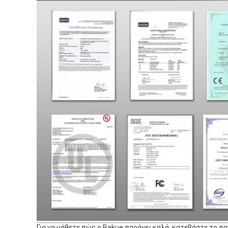
Για να μάθετε πώς ο Bakue παράγει καλά, κατεβάστε το π