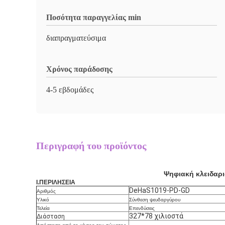
Ποσότητα παραγγελίας min
διαπραγματεύσιμα
Χρόνος παράδοσης
4-5 εβδομάδες
Περιγραφή του προϊόντος
Ψηφιακή κλειδαρ
Ι.ΠΕΡΙΛΗΣΕΙΑ
DeHaS1019-PD-GD
Αριθμός
Υλικό
Σύνθεση ψευδαργύρου
Τελεία
Επενδύσεις
327*78 χιλιοστά
Διάσταση