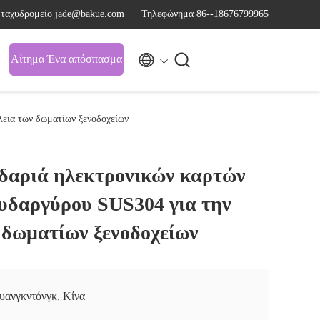
 ταχυδρομείο jade@bakue.com
Τηλεφώνημα 86--18676799965


Αίτημα Ένα απόσπασμα
εια των δωματίων ξενοδοχείων
δαριά ηλεκτρονικών καρτών
υδαργύρου SUS304 για την
 δωματίων ξενοδοχείων
υανγκντόνγκ, Κίνα