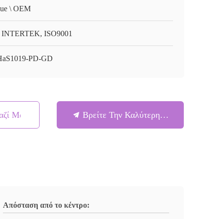
ue \ OEM
 INTERTEK, ISO9001
HaS1019-PD-GD
αζί Μας
Βρείτε Την Καλύτερη Τιμή
Απόσταση από το κέντρο: