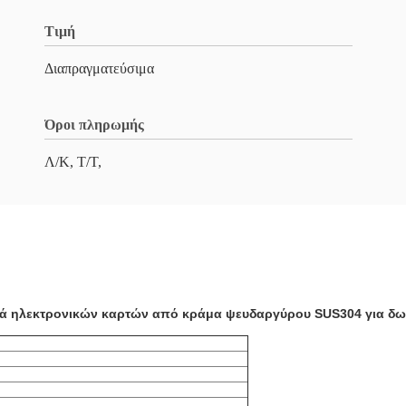
Τιμή
Διαπραγματεύσιμα
Όροι πληρωμής
Λ/Κ, Τ/Τ,
ιά ηλεκτρονικών καρτών από κράμα ψευδαργύρου SUS304 για δωμ