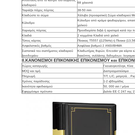
Απόσταση από το κέντρο του σώματος
68 χιλιοστά
κλειδαριού
Ταιριάζει πάχος πόρτας
38-50 mm
Κλειδώστε το σώμα
Χάλυβα (προαιρετικό) Σώμα κλειδαριού Mo
Κύλινδρο από κράμα ψευδαργύρου, απαιτο
Κύλινδρο
χαλκού
Χειρισμός πόρτας
Προσδιορίστε δεξιά ή αριστερά κατά την 
Κλειδιά
2 κομμάτια Κλειδιά από χαλκό
Τύπος κάρτας
Πίνακας T5557 ((125kHz) ή Πίνακα (13,5
Ασφαλιστικός βαθμός
Ασφάλεια βαθμού 2 ANSI/BHMA
Συστατικά του συστήματος κλειδαριού
Κλειδωτήρες θυρών, Encoder για κάρτα κλ
ξενοδοχείου
διακόπτη, συλλέκτης δεδομένων, λογισμικό
ΙΙ.ΚΑΝΟΝΙΣΜΟΙ ΕΠΙΚΟΝΙΚΗΣ ΕΠΙΚΟΝΙΣΜΟΥ και ΕΠΙΚΟ
Χώρος καταγωγής
Γκουανγκντόνγκ, Κίνα
MOQ και τιμή
Διαπραγματεύσιμα
Πληρωμή
Τ/Τ, L/C, μετρητά, , Pa
Χρόνος παράδοσης
1-2 εβδομάδες
Ικανότητα εφοδιασμού
50, 000 σετ / μήνα
Εφαρμόσιμο πρότυπο
Δελτίο ΕΕ C 247 της 1