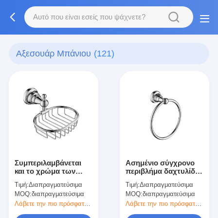
Αξεσουάρ Μπάνιου
(121)
Συμπεριλαμβάνεται
Ασημένιο σύγχρονο
και το χρώμα των
περιβλήμα δαχτυλίδι
εξαρτημάτων του
πετσέτας χάλκινο
Τιμή:
Διαπραγματεύσιμα
Τιμή:
Διαπραγματεύσιμα
μπάνιου
αξεσουάρ μπάνιου
MOQ:
διαπραγματεύσιμα
MOQ:
διαπραγματεύσιμα
Λάβετε την πιο πρόσφατη τιμή
Λάβετε την πιο πρόσφατη τιμή