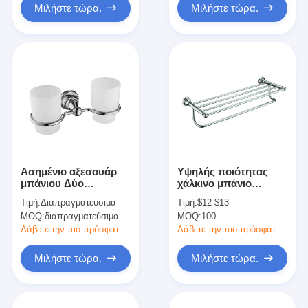
Μιλήστε τώρα.
Μιλήστε τώρα.
Ασημένιο αξεσουάρ
Υψηλής ποιότητας
μπάνιου Δύο
χάλκινο μπάνιο
οδοντόβουρτσας
Συσκευές για πετσέτες
Τιμή:
Διαπραγματεύσιμα
Τιμή:
$12-$13
κάλυψης τοίχος
ράφι τοποθέτησης
MOQ:
διαπραγματεύσιμα
MOQ:
100
BMLSB0024-C
υλικού ράφι πετσέτες
Λάβετε την πιο πρόσφατη τιμή
Λάβετε την πιο πρόσφατη τιμή
Μιλήστε τώρα.
Μιλήστε τώρα.