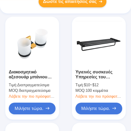
Δώστε τις απαιτήσεις σας
Διακοσμητικό
Υγιεινές συσκευές
αξεσουάρ μπάνιου
Υπηρεσίες του
Διπλό Κρατητή
μπάνιου Συσκευές για
Τιμή:
Διαπραγματεύσιμα
Τιμή:
$10~$12
Χρυσής πλάκας και
πετσέτες Κρεβάτι
MOQ:
διαπραγματεύσιμα
MOQ:
100 κομμάτια
χρώματος
πετσέτες επιφάνειας
τοίχου Χαλκός
Λάβετε την πιο πρόσφατη τιμή
Λάβετε την πιο πρόσφατη τιμή
Μιλήστε τώρα.
Μιλήστε τώρα.