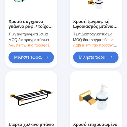
Σχετικά με εμάς
περιοδεία στο εργοστάσιο
Χρυσό σύγχρονο
Χρυσή ζωγραφική
γυάλινο ράφι / τοίχος
Εφοδιασμός μπάνιου
Έλεγχος ποιότητας
τοποθέτηση
Κρατητής βούρτσας
Τιμή:
Διαπραγματεύσιμα
Τιμή:
Διαπραγματεύσιμα
οδοντόβουρτσας
τουαλέτας για
MOQ:
διαπραγματεύσιμα
MOQ:
διαπραγματεύσιμα
Κρατήρας του
ξενοδοχείο /
Επικοινωνήστε μαζί μας
μπάνιου
οικογενειακό μπάνιο
Λάβετε την πιο πρόσφατη τιμή
Λάβετε την πιο πρόσφατη τιμή
Ειδήσεις
Μιλήστε τώρα.
Μιλήστε τώρα.
Υποθέσεις
Mortise κλειδαριά πορτών
Κλειδωτήρας πόρτας από ανοξείδωτο χάλυβα
πόρτα εισόδων handlesets
Στερεό χάλκινο μπάνιο
Χρυσό επιχρυσωμένο