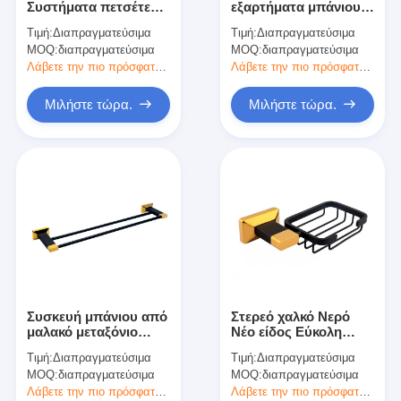
Συστήματα πετσέτες
εξαρτήματα μπάνιου
Έξυπνη κλειδαριά πορτών
ράφι χάλκινο υλικό
εμπορικά δοχεία
Τιμή:
Διαπραγματεύσιμα
Τιμή:
Διαπραγματεύσιμα
κάλυμμα πετσέτας
σαπουνιού 500 PCS
MOQ:
Κλειδωτήρας πόρτας αποθήκη
διαπραγματεύσιμα
MOQ:
διαπραγματεύσιμα
μπάνιου
Λάβετε την πιο πρόσφατη τιμή
Λάβετε την πιο πρόσφατη τιμή
Βοηθητικό υλικό πορτών
Μιλήστε τώρα.
Μιλήστε τώρα.
Κουμπιά πόρτας κυλίνδρων
Τρυβώδεις κλειδαριές
Έξυπνη κλειδαριά ντουλαπιού
Μεταλλικές συρόμενες κλειδαριές πόρτων
Έξυπνη βρύση νερού
Συσκευή μπάνιου από
Στερεό χαλκό Νερό
υγειονομικά εμπορεύματα λουτρών
μαλακό μεταξόνιο
Νέο είδος Εύκολη
Διπλή πετσέτα
εγκατάσταση Αρμόδια
Τιμή:
Διαπραγματεύσιμα
Τιμή:
Διαπραγματεύσιμα
μπάνιου
Πίνακες ντους για μπάνιο
MOQ:
διαπραγματεύσιμα
MOQ:
διαπραγματεύσιμα
Λάβετε την πιο πρόσφατη τιμή
Λάβετε την πιο πρόσφατη τιμή