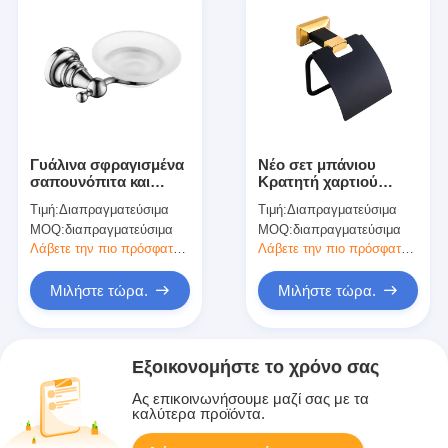
Γυάλινα σφραγισμένα
Νέο σετ μπάνιου
σαπουνόπιτα και
Κρατητή χαρτιού
νιπτήρες για μπάνιο
Χρυσή πλάκα και
Τιμή:
Διαπραγματεύσιμα
Τιμή:
Διαπραγματεύσιμα
μπογιά
MOQ:
διαπραγματεύσιμα
MOQ:
διαπραγματεύσιμα
Λάβετε την πιο πρόσφατη τιμή
Λάβετε την πιο πρόσφατη τιμή
Μιλήστε τώρα.
Μιλήστε τώρα.
Εξοικονομήστε το χρόνο σας
Ας επικοινωνήσουμε μαζί σας με τα
καλύτερα προϊόντα.