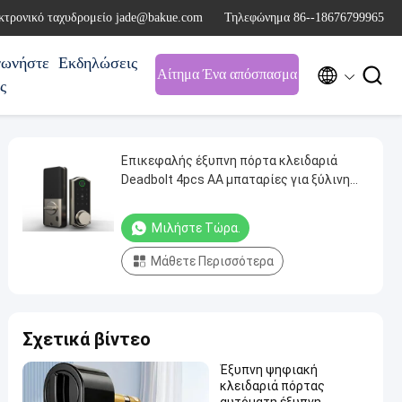
κτρονικό ταχυδρομείο jade@bakue.com
Τηλεφώνημα 86--18676799965
νωνήστε
Εκδηλώσεις


Αίτημα Ένα απόσπασμα
ς
Επικεφαλής έξυπνη πόρτα κλειδαριά
Deadbolt 4pcs AA μπαταρίες για ξύλινη
πόρτα
Μιλήστε Τώρα.
Μάθετε Περισσότερα
Σχετικά βίντεο
Έξυπνη ψηφιακή
κλειδαριά πόρτας