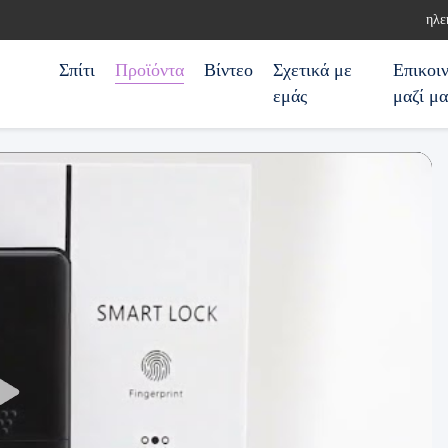
ηλε
Σπίτι
Προϊόντα
Βίντεο
Σχετικά με
Επικοι
εμάς
μαζί μα