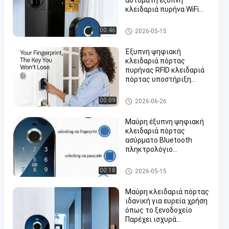
αυτόματη έξυπνη
κλειδαριά πυρήνα WiFi
Bluetooth Αλουμίνιο
Έξυπνη κλειδαριά πορτών
00:46
2026-05-15
Έξυπνη ψηφιακή
κλειδαριά πόρτας
πυρήνας RFID κλειδαριά
πόρτας υποστήριξη
διαχείρισης πρόσβασης
αλουμινίου Cooper
Έξυπνη κλειδαριά πορτών
00:09
2026-06-26
Μαύρη έξυπνη ψηφιακή
κλειδαριά πόρτας
ασύρματο Bluetooth
πληκτρολόγιο
Επιχειρηματικές
οικιακές πόρτες
Έξυπνη κλειδαριά πορτών
00:18
2026-05-15
Μαύρη κλειδαριά πόρτας
ιδανική για ευρεία χρήση
όπως το ξενοδοχείο
Παρέχει ισχυρά
χαρακτηριστικά