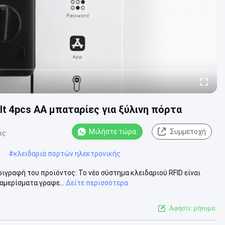
t 4pcs AA μπαταρίες για ξύλινη πόρτα
Μιλήστε τώρα.
Συμμετοχή
ις
ν
#
κλειδαριά πορτών ηλεκτρονικής
ιγραφή του προϊόντος: Το νέο σύστημα κλειδαριού RFID είναι
ιαμερίσματα.γραφε...
Δείτε περισσότερα
Αφήστε μήνυμα.