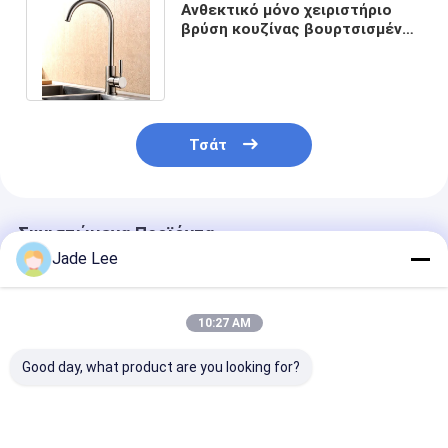
Ανθεκτικό μόνo χειριστήριο
βρύση κουζίνας βουρτσισμένο
επιχρισμένο φινίρισμα απλό
ύφος
Τσάτ
Συνιστώμενα Προϊόντα
Jade Lee
10:27 AM
Good day, what product are you looking for?
3 σε 1 γέφυρα
Διπλή στρόφιγγα
Πλακέτο
ανοξείδωτου H330
αποταμίευσης
τοποθετημέν