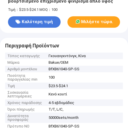
βουρτσισμένο επιχρισμένο φινίρισμα απλό ύφος
Τιμή：$23.5-$24.1
MOQ：100
Καλύτερη τιμή
Μιλήστε τώρα.
Περιγραφή Προϊόντων
Τόπος καταγωγής
Γκουανγκντόνγκ, Κίνα
Μάρκα
Bakue/OEM
Αριθμό μοντέλου
BfXB61040-SP-SS
Ποσότητα
100
παραγγελίας min
Τιμή
$23.5-$24.1
Συσκευασία
Κενό κουτί
λεπτομέρειες
Χρόνος παράδοσης
4-5 εβδομάδες
Όροι πληρωμής
T/T, L/C,
Δυνατότητα
50000sets/month
προσφοράς
Πρότυπο ΝΟ
BfXB61040-SP-SS