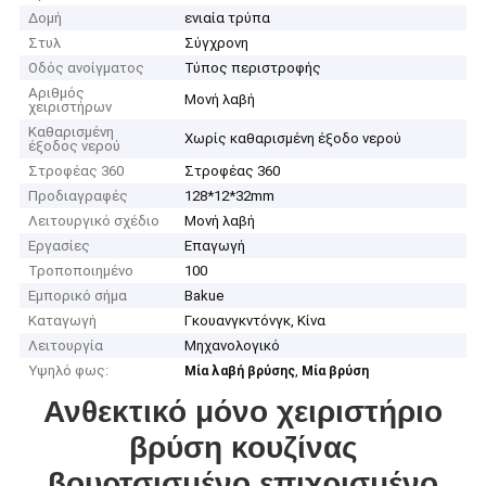
Δομή
ενιαία τρύπα
Στυλ
Σύγχρονη
Οδός ανοίγματος
Τύπος περιστροφής
Αριθμός
Μονή λαβή
χειριστήρων
Καθαρισμένη
Χωρίς καθαρισμένη έξοδο νερού
έξοδος νερού
Στροφέας 360
Στροφέας 360
Προδιαγραφές
128*12*32mm
Λειτουργικό σχέδιο
Μονή λαβή
Εργασίες
Επαγωγή
Τροποποιημένο
100
Εμπορικό σήμα
Bakue
Καταγωγή
Γκουανγκντόνγκ, Κίνα
Λειτουργία
Μηχανολογικό
Υψηλό φως:
,
Μία λαβή βρύσης
Μία βρύση
Ανθεκτικό μόνo χειριστήριο
βρύση κουζίνας
βουρτσισμένο επιχρισμένο