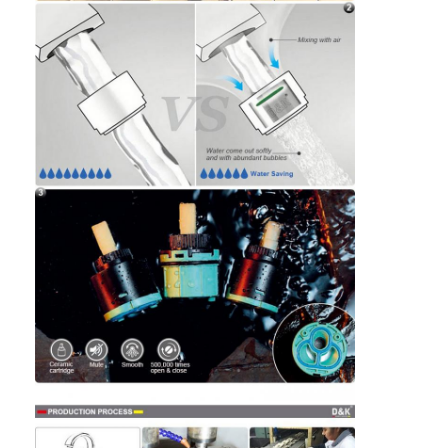
Σχετικά με εμάς
περιοδεία στο εργοστάσιο
Έλεγχος ποιότητας
Επικοινωνήστε μαζί μας
Ειδήσεις
Υποθέσεις
Mortise κλειδαριά πορτών
Κλειδωτήρας πόρτας από ανοξείδωτο χάλυβα
πόρτα εισόδων handlesets