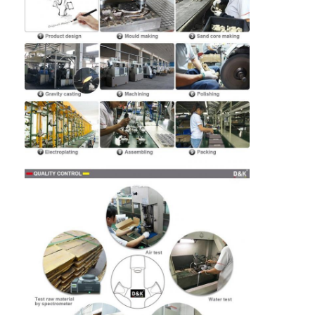
Έξυπνη κλειδαριά πορτών
Κλειδωτήρας πόρτας αποθήκη
Βοηθητικό υλικό πορτών
Κουμπιά πόρτας κυλίνδρων
Τρυβώδεις κλειδαριές
Έξυπνη κλειδαριά ντουλαπιού
Μεταλλικές συρόμενες κλειδαριές πόρτων
Έξυπνη βρύση νερού
υγειονομικά εμπορεύματα λουτρών
Πίνακες ντους για μπάνιο