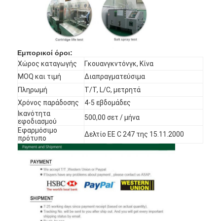
Αξεσουάρ μπάνιου
Συγκροτήματα ντουλαπιών μπάνιου
Κρατητήρια και κουμπιά για έπιπλα
Εμπορικοί όροι:
Χώρος καταγωγής
Γκουανγκντόνγκ, Κίνα
Συσκευές χειραποσκευών
MOQ και τιμή
Διαπραγματεύσιμα
Πληρωμή
Τ/Τ, L/C, μετρητά
Επανατοποθετήσιμη κλειδαριά συνδυασμού
Χρόνος παράδοσης
4-5 εβδομάδες
Ικανότητα
500,00 σετ / μήνα
εφοδιασμού
Εφαρμόσιμο
Δελτίο ΕΕ C 247 της 15.11.2000
πρότυπο