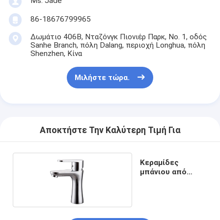
Ms. Jade
Σχετικά με εμάς
86-18676799965
περιοδεία στο εργοστάσιο
Δωμάτιο 406B, Νταζόνγκ Πιονιέρ Παρκ, Νο. 1, οδός
Sanhe Branch, πόλη Dalang, περιοχή Longhua, πόλη
Έλεγχος ποιότητας
Shenzhen, Κίνα
Επικοινωνήστε μαζί μας
Μιλήστε τώρα.
Ειδήσεις
Υποθέσεις
Αποκτήστε Την Καλύτερη Τιμή Για
Mortise κλειδαριά πορτών
Κεραμίδες
μπάνιου από
χαλκό
Κλειδωτήρας πόρτας από ανοξείδωτο χάλυβα
πόρτα εισόδων handlesets