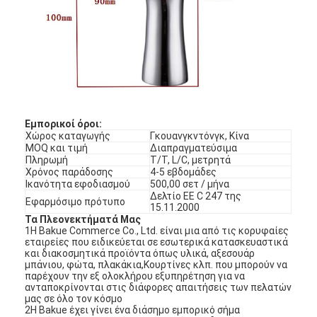
Εμπορικοί όροι:
Χώρος καταγωγής
Γκουανγκντόνγκ, Κίνα
MOQ και τιμή
Διαπραγματεύσιμα
Πληρωμή
Τ/Τ, L/C, μετρητά
Χρόνος παράδοσης
4-5 εβδομάδες
Ικανότητα εφοδιασμού
500,00 σετ / μήνα
Δελτίο ΕΕ C 247 της
Εφαρμόσιμο πρότυπο
15.11.2000
Τα Πλεονεκτήματά Μας
1Η Bakue Commerce Co., Ltd. είναι μια από τις κορυφαίες
εταιρείες που ειδικεύεται σε εσωτερικά κατασκευαστικά
και διακοσμητικά προϊόντα όπως υλικά, αξεσουάρ
μπάνιου, φώτα, πλακάκια,Κουρτίνες κλπ. που μπορούν να
παρέχουν την εξ ολοκλήρου εξυπηρέτηση για να
ανταποκρίνονται στις διάφορες απαιτήσεις των πελατών
μας σε όλο τον κόσμο
2Η Bakue έχει γίνει ένα διάσημο εμπορικό σήμα