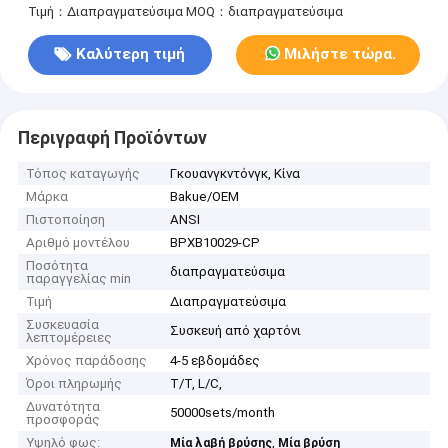
Τιμή：Διαπραγματεύσιμα
MOQ：διαπραγματεύσιμα
Καλύτερη τιμή
Μιλήστε τώρα.
Περιγραφή Προϊόντων
Τόπος καταγωγής
Γκουανγκντόνγκ, Κίνα
Μάρκα
Bakue/OEM
Πιστοποίηση
ANSI
Αριθμό μοντέλου
BPXB10029-CP
Ποσότητα
διαπραγματεύσιμα
παραγγελίας min
Τιμή
Διαπραγματεύσιμα
Συσκευασία
Συσκευή από χαρτόνι
λεπτομέρειες
Χρόνος παράδοσης
4-5 εβδομάδες
Όροι πληρωμής
T/T, L/C,
Δυνατότητα
50000sets/month
προσφοράς
Υψηλό φως:
,
Μία λαβή βρύσης
Μία βρύση