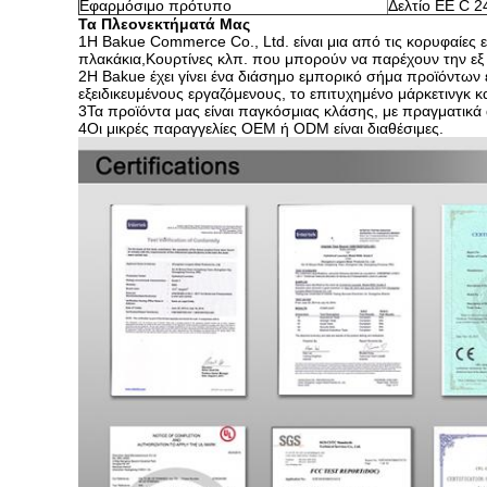
Εφαρμόσιμο πρότυπο
Δελτίο ΕΕ C 2
Τα Πλεονεκτήματά Μας
1Η Bakue Commerce Co., Ltd. είναι μια από τις κορυφαίες 
πλακάκια,Κουρτίνες κλπ. που μπορούν να παρέχουν την εξ 
2Η Bakue έχει γίνει ένα διάσημο εμπορικό σήμα προϊόντων
εξειδικευμένους εργαζόμενους, το επιτυχημένο μάρκετινγκ κ
3Τα προϊόντα μας είναι παγκόσμιας κλάσης, με πραγματικά 
4Οι μικρές παραγγελίες OEM ή ODM είναι διαθέσιμες.