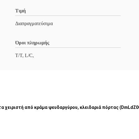
Τιμή
Διαπραγματεύσιμα
Όροι πληρωμής
T/T, L/C,
α χειριστή από κράμα ψευδαργύρου, κλειδαριά πόρτας (DmLdZ0