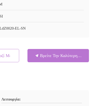
M
SI
LdZ0020-EL-SN
αζί Μας
Βρείτε Την Καλύτερη Τιμή
Λειτουργία: