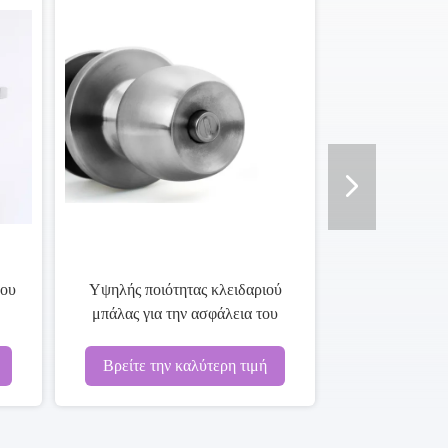
M
ς με