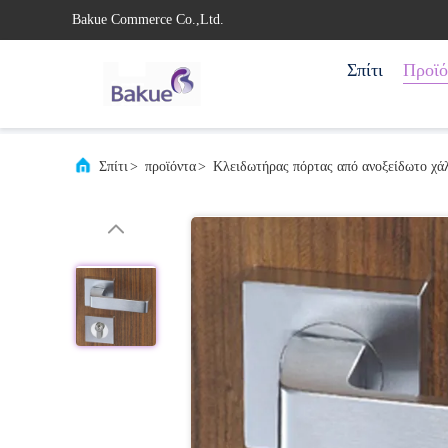
Bakue Commerce Co.,Ltd.
Σπίτι
Προϊό
Σπίτι
>
προϊόντα
>
Κλειδωτήρας πόρτας από ανοξείδωτο χά