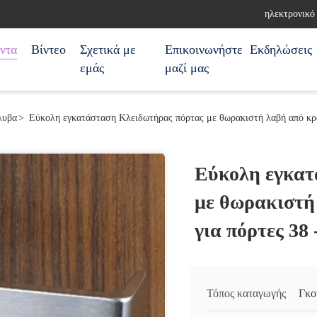
ηλεκτρονικό
ντα
Βίντεο
Σχετικά με
Επικοινωνήστε
Εκδηλώσεις
εμάς
μαζί μας
λυβα
>
Εύκολη εγκατάσταση Κλειδωτήρας πόρτας με θωρακιστή λαβή από κρ
Εύκολη εγκατ
με θωρακιστή
για πόρτες 38
Τόπος καταγωγής
Γκο