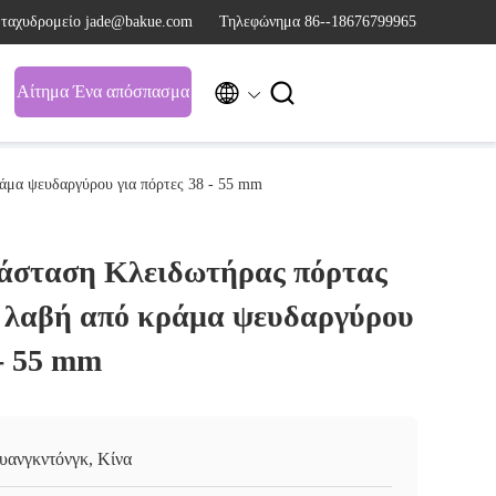
 ταχυδρομείο jade@bakue.com
Τηλεφώνημα 86--18676799965


Αίτημα Ένα απόσπασμα
άμα ψευδαργύρου για πόρτες 38 - 55 mm
άσταση Κλειδωτήρας πόρτας
 λαβή από κράμα ψευδαργύρου
 - 55 mm
υανγκντόνγκ, Κίνα