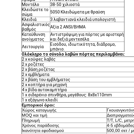
Μοντέλο
38-50 χιλιοστά
Κλειδώστε το
5050 Κλειδώματα με θραύση
σώμα
Κλειδιά
3 λαβαντιανά κλειδιά υπολογιστή
Ασφαλιστικός
Αξία 2 ANSI/BHMA
βαθμός
Κατεύθυνση
Αντιστρέψιμη για πόρτες με αριστερή
ανοίγματος
και δεξιά μεντεσέλα
Εισόδου, ιδιωτικότητα, διάδρομο,
Λειτουργία
μπάνιο.
Ολόκληρο το σύνολο λαβών πόρτας περιλαμβάνει:
2 x κούφες λαβές
2 x ροζέτες
2 x βάση ροζέτας
2 x εμβλήματα
2 x βάση του εμβλήματος
2 x κοπτήρα για μηχανή
4 x βίδα αυτοκαμπτήρα
1 x σιδερένιο σπινθήρα, μεγέθους: 8x8x110mm
1 x εξάγωνο κλειδί
Εμπορικοί όροι:
Χώρος καταγωγής
Γκουανγκντόνγ
MOQ και τιμή
Διαπραγματεύ
Πληρωμή
Τ/Τ, L/C, μετρ
Χρόνος παράδοσης
4-5 εβδομάδε
Ικανότητα εφοδιασμού
500,00 σετ / 