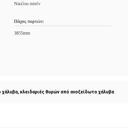
Νικέλιο σατέν
Πάχος πορτών:
3855mm
ο χάλυβα
,
κλειδαριές θυρών από ανοξείδωτο χάλυβα