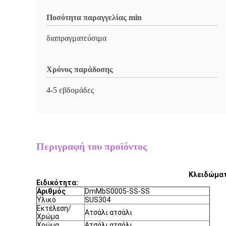
Ποσότητα παραγγελίας min
διαπραγματεύσιμα
Χρόνος παράδοσης
4-5 εβδομάδες
Περιγραφή του προϊόντος
Κλειδώματ
Ειδικότητα:
Αριθμός
DmMbS0005-SS-SS
Υλικό
SUS304
Εκτέλεση/
Ατσάλι ατσάλι
Χρώμα
Χρώμα
Ατσάλι ατσάλι