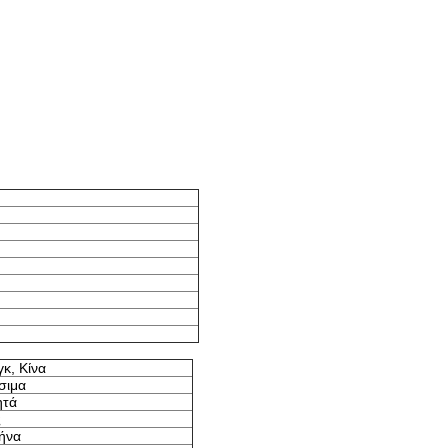
κ, Κίνα
σιμα
ητά
ς
μήνα