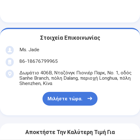
Σχετικά με εμάς
περιοδεία στο εργοστάσιο
Έλεγχος ποιότητας
Στοιχεία Επικοινωνίας
Επικοινωνήστε μαζί μας
Ms. Jade
Ειδήσεις
86-18676799965
Δωμάτιο 406B, Νταζόνγκ Πιονιέρ Παρκ, Νο. 1, οδός
Υποθέσεις
Sanhe Branch, πόλη Dalang, περιοχή Longhua, πόλη
Shenzhen, Κίνα
Μιλήστε τώρα.
Mortise κλειδαριά πορτών
Κλειδωτήρας πόρτας από ανοξείδωτο χάλυβα
πόρτα εισόδων handlesets
Αποκτήστε Την Καλύτερη Τιμή Για