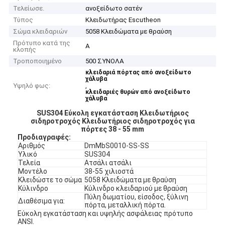
Τελείωσε.
ανοξείδωτο σατέν
Τύπος
Κλειδωτήρας Escutheon
Σώμα κλειδαριών
5058 Κλειδώματα με θραύση
Πρότυπο κατά της
Α
κλοπής
Τροποποιημένο
500 ΣΥΝΟΛΑ
κλειδαριά πόρτας από ανοξείδωτο
χάλυβα
Υψηλό φως:
,
κλειδαριές θυρών από ανοξείδωτο
χάλυβα
SUS304 Εύκολη εγκατάσταση Κλειδωτήριος
σιδηροτροχός Κλειδωτήριος σιδηροτροχός για
πόρτες 38 - 55 mm
Προδιαγραφές:
Αριθμός
DmMbS0010-SS-SS
Υλικό
SUS304
Τελεία
Ατσάλι ατσάλι
Μοντέλο
38-55 χιλιοστά
Κλειδώστε το σώμα
5058 Κλειδώματα με θραύση
Κύλινδρο
Κύλινδρο κλειδαριού με θραύση
Πύλη δωματίου, είσοδος, ξύλινη
Διαθέσιμα για:
πόρτα, μεταλλική πόρτα.
Εύκολη εγκατάσταση και υψηλής ασφάλειας πρότυπο
ANSI.