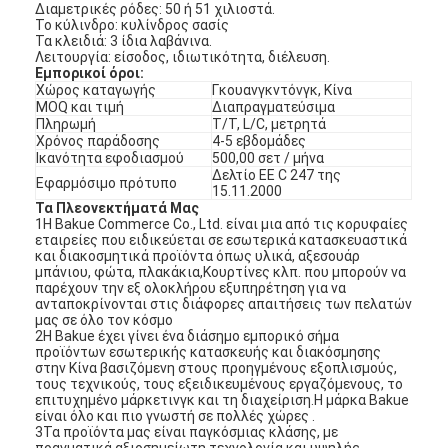
Διαμετρικές ρόδες: 50 ή 51 χιλιοστά.
Το κύλινδρο: κυλίνδρος σασίς
Τα κλειδιά: 3 ίδια λαβάνινα.
Λειτουργία: είσοδος, ιδιωτικότητα, διέλευση.
Εμπορικοί όροι:
Χώρος καταγωγής
Γκουανγκντόνγκ, Κίνα
MOQ και τιμή
Διαπραγματεύσιμα
Πληρωμή
Τ/Τ, L/C, μετρητά
Χρόνος παράδοσης
4-5 εβδομάδες
Ικανότητα εφοδιασμού
500,00 σετ / μήνα
Δελτίο ΕΕ C 247 της
Εφαρμόσιμο πρότυπο
15.11.2000
Τα Πλεονεκτήματά Μας
1Η Bakue Commerce Co., Ltd. είναι μια από τις κορυφαίες
εταιρείες που ειδικεύεται σε εσωτερικά κατασκευαστικά
και διακοσμητικά προϊόντα όπως υλικά, αξεσουάρ
μπάνιου, φώτα, πλακάκια,Κουρτίνες κλπ. που μπορούν να
παρέχουν την εξ ολοκλήρου εξυπηρέτηση για να
ανταποκρίνονται στις διάφορες απαιτήσεις των πελατών
μας σε όλο τον κόσμο
2Η Bakue έχει γίνει ένα διάσημο εμπορικό σήμα
προϊόντων εσωτερικής κατασκευής και διακόσμησης
στην Κίνα βασιζόμενη στους προηγμένους εξοπλισμούς,
τους τεχνικούς, τους εξειδικευμένους εργαζόμενους, το
επιτυχημένο μάρκετινγκ και τη διαχείριση.Η μάρκα Bakue
είναι όλο και πιο γνωστή σε πολλές χώρες .
3Τα προϊόντα μας είναι παγκόσμιας κλάσης, με
πραγματικά αξιοσημείωτη τεχνολογία και υψηλής