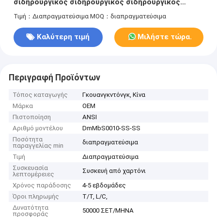
σιδηρουργικός σιδηρουργικός σιδηρουργικός
σιδηρουργικός σιδηρουργικός σιδηρουργικός
Τιμή：Διαπραγματεύσιμα
MOQ：διαπραγματεύσιμα
σιδηρουργικός σιδηρουργικός σιδηρουργικός
σιδηρουργικός σιδηρουργικός σιδηρουργικός
Καλύτερη τιμή
Μιλήστε τώρα.
σιδηρουργικός σιδηρουργικός
Περιγραφή Προϊόντων
Τόπος καταγωγής
Γκουανγκντόνγκ, Κίνα
Μάρκα
OEM
Πιστοποίηση
ANSI
Αριθμό μοντέλου
DmMbS0010-SS-SS
Ποσότητα
διαπραγματεύσιμα
παραγγελίας min
Τιμή
Διαπραγματεύσιμα
Συσκευασία
Συσκευή από χαρτόνι
λεπτομέρειες
Χρόνος παράδοσης
4-5 εβδομάδες
Όροι πληρωμής
T/T, L/C,
Δυνατότητα
50000 ΣΕΤ/ΜΗΝΑ
προσφοράς