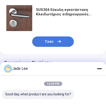
Έξυπνη κλειδαριά πορτών
SUS304 Εύκολη εγκατάσταση
Κλειδωτήρας πόρτας αποθήκη
Κλειδωτήριος σιδηρουργικός
σιδηρουργικός σιδηρουργικός
σιδηρουργικός σιδηρουργικός
Βοηθητικό υλικό πορτών
σιδηρουργικός σιδηρουργικός
σιδηρουργικός σιδηρουργικός
Κουμπιά πόρτας κυλίνδρων
σιδηρουργικός σιδηρουργικός
σιδηρουργικός σιδηρουργικός
Τσάτ
Τρυβώδεις κλειδαριές
σιδηρουργικός
Έξυπνη κλειδαριά ντουλαπιού
Συνιστώμενα Προϊόντα
Μεταλλικές συρόμενες κλειδαριές πόρτων
Jade Lee
Έξυπνη βρύση νερού
12:26 PM
υγειονομικά εμπορεύματα λουτρών
Good day, what product are you looking for?
Πίνακες ντους για μπάνιο