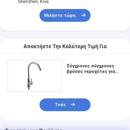
Shenzhen, Κίνα
Σχετικά με εμάς
Μιλήστε τώρα.
περιοδεία στο εργοστάσιο
Έλεγχος ποιότητας
Επικοινωνήστε μαζί μας
Αποκτήστε Την Καλύτερη Τιμή Για
Ειδήσεις
Σύγχρονες σύγχρονες
Υποθέσεις
βρύσες νεροχύτες για
την κουζίνα, χάλκινη
κατασκευή
Mortise κλειδαριά πορτών
Τσάτ
Κλειδωτήρας πόρτας από ανοξείδωτο χάλυβα
πόρτα εισόδων handlesets