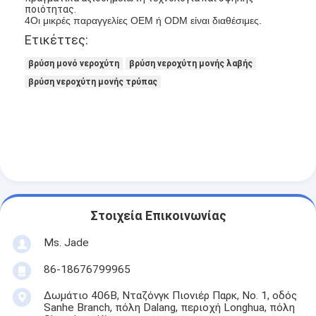
ποιότητας.
4Οι μικρές παραγγελίες OEM ή ODM είναι διαθέσιμες.
Ετικέττες:
βρύση μονό νεροχύτη
βρύση νεροχύτη μονής λαβής
βρύση νεροχύτη μονής τρύπας
Στοιχεία Επικοινωνίας
Σπίτι
Ms. Jade
Προϊόντα
86-18676799965
Δωμάτιο 406B, Νταζόνγκ Πιονιέρ Παρκ, Νο. 1, οδός
Βίντεο
Sanhe Branch, πόλη Dalang, περιοχή Longhua, πόλη