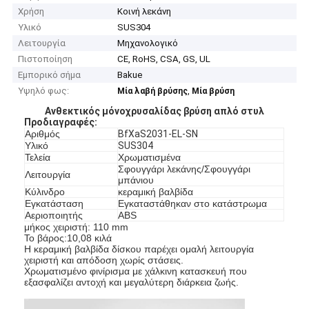
Χρήση
Κοινή λεκάνη
Υλικό
SUS304
Λειτουργία
Μηχανολογικό
Πιστοποίηση
CE, RoHS, CSA, GS, UL
Εμπορικό σήμα
Bakue
Υψηλό φως:
,
Μία λαβή βρύσης
Μία βρύση
Ανθεκτικός μόνoχρυσαλίδας βρύση απλό στυλ
Προδιαγραφές
:
Αριθμός
ΒfXaS2031-EL-SN
Υλικό
SUS304
Τελεία
Χρωματισμένα
Σφουγγάρι λεκάνης/Σφουγγάρι
Λειτουργία
μπάνιου
Κύλινδρο
κεραμική βαλβίδα
Εγκατάσταση
Εγκαταστάθηκαν στο κατάστρωμα
Αεριοποιητής
ABS
μήκος χειριστή: 110 mm
Το βάρος:10,08 κιλά
Η κεραμική βαλβίδα δίσκου παρέχει ομαλή λειτουργία
χειριστή και απόδοση χωρίς στάσεις.
Χρωματισμένο φινίρισμα με χάλκινη κατασκευή που
εξασφαλίζει αντοχή και μεγαλύτερη διάρκεια ζωής.