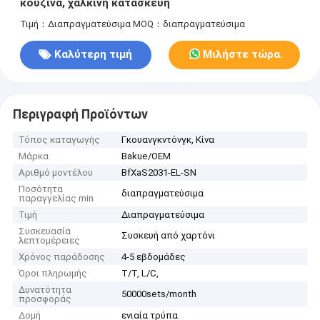
κουζίνα, χάλκινη κατασκευή
Τιμή：Διαπραγματεύσιμα
MOQ：διαπραγματεύσιμα
Καλύτερη τιμή
Μιλήστε τώρα.
Περιγραφή Προϊόντων
Τόπος καταγωγής
Γκουανγκντόνγκ, Κίνα
Μάρκα
Bakue/OEM
Αριθμό μοντέλου
ΒfXaS2031-EL-SN
Ποσότητα
διαπραγματεύσιμα
παραγγελίας min
Τιμή
Διαπραγματεύσιμα
Συσκευασία
Συσκευή από χαρτόνι
λεπτομέρειες
Χρόνος παράδοσης
4-5 εβδομάδες
Όροι πληρωμής
T/T, L/C,
Δυνατότητα
50000sets/month
προσφοράς
Δομή
ενιαία τρύπα