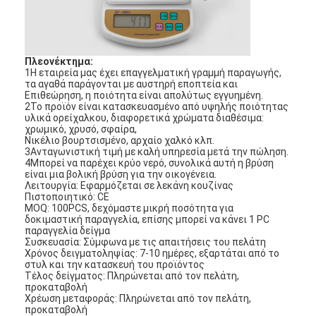
Πλεονέκτημα:
1Η εταιρεία μας έχει επαγγελματική γραμμή παραγωγής,
τα αγαθά παράγονται με αυστηρή εποπτεία και
Επιθεώρηση, η ποιότητα είναι απολύτως εγγυημένη.
2Το προϊόν είναι κατασκευασμένο από υψηλής ποιότητας
υλικά ορείχαλκου, διαφορετικά χρώματα διαθέσιμα:
χρωμικό, χρυσό, σφαίρα,
Νικέλιο βουρτσισμένο, αρχαίο χαλκό κλπ.
3Ανταγωνιστική τιμή με καλή υπηρεσία μετά την πώληση.
4Μπορεί να παρέχει κρύο νερό, συνολικά αυτή η βρύση
είναι μια βολική βρύση για την οικογένεια.
Λειτουργία: Εφαρμόζεται σε λεκάνη κουζίνας
Πιστοποιητικό: CE
MOQ: 100PCS, δεχόμαστε μικρή ποσότητα για
δοκιμαστική παραγγελία, επίσης μπορεί να κάνει 1 PC
παραγγελία δείγμα
Συσκευασία: Σύμφωνα με τις απαιτήσεις του πελάτη
Χρόνος δειγματοληψίας: 7-10 ημέρες, εξαρτάται από το
στυλ και την κατασκευή του προϊόντος
Τέλος δείγματος: Πληρώνεται από τον πελάτη,
προκαταβολή
Χρέωση μεταφοράς: Πληρώνεται από τον πελάτη,
προκαταβολή