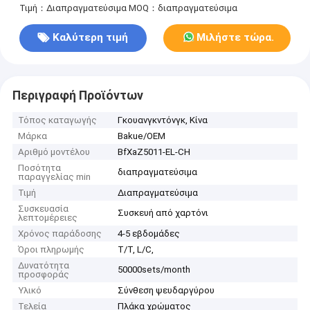
Τιμή：Διαπραγματεύσιμα
MOQ：διαπραγματεύσιμα
Καλύτερη τιμή
Μιλήστε τώρα.
Περιγραφή Προϊόντων
Τόπος καταγωγής
Γκουανγκντόνγκ, Κίνα
Μάρκα
Bakue/OEM
Αριθμό μοντέλου
BfXaZ5011-EL-CH
Ποσότητα
διαπραγματεύσιμα
παραγγελίας min
Τιμή
Διαπραγματεύσιμα
Συσκευασία
Συσκευή από χαρτόνι
λεπτομέρειες
Χρόνος παράδοσης
4-5 εβδομάδες
Όροι πληρωμής
T/T, L/C,
Δυνατότητα
50000sets/month
προσφοράς
Υλικό
Σύνθεση ψευδαργύρου
Τελεία
Πλάκα χρώματος