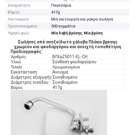
Απαραίτητο
Παγκόσμια
Βάρος
417g
Λειτουργία
Μία λειτουργία και μακρύ σωλήνα
Τροποποιημένο
500 κομμάτια
Υψηλό φως:
,
Μία λαβή βρύσης
Μία βρύση
Σωλήνες από ανοξείδωτο χάλυβα Πλάκα βρύσης
χρωμίου και ψευδαργύρου και ανοιχτή τοποθέτηση
Προδιαγραφές
:
Αριθμός
BfXaZ5011-EL-CH
Υλικό
Σύνθεση ψευδαργύρου
Τελεία
Χρωματισμένα
Εγκατάσταση
Άνοιγμα
Διάμετρος εξαγωγής
Συνηθισμένο
Διάμετρος εισόδου
Συνηθισμένο
Βάρος
417g