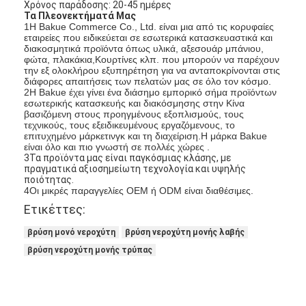
Χρόνος παράδοσης: 20-45 ημέρες
Τα Πλεονεκτήματά Μας
1Η Bakue Commerce Co., Ltd. είναι μια από τις κορυφαίες
εταιρείες που ειδικεύεται σε εσωτερικά κατασκευαστικά και
διακοσμητικά προϊόντα όπως υλικά, αξεσουάρ μπάνιου,
φώτα, πλακάκια,Κουρτίνες κλπ. που μπορούν να παρέχουν
την εξ ολοκλήρου εξυπηρέτηση για να ανταποκρίνονται στις
διάφορες απαιτήσεις των πελατών μας σε όλο τον κόσμο.
2Η Bakue έχει γίνει ένα διάσημο εμπορικό σήμα προϊόντων
εσωτερικής κατασκευής και διακόσμησης στην Κίνα
βασιζόμενη στους προηγμένους εξοπλισμούς, τους
τεχνικούς, τους εξειδικευμένους εργαζόμενους, το
επιτυχημένο μάρκετινγκ και τη διαχείριση.Η μάρκα Bakue
είναι όλο και πιο γνωστή σε πολλές χώρες .
3Τα προϊόντα μας είναι παγκόσμιας κλάσης, με
πραγματικά αξιοσημείωτη τεχνολογία και υψηλής
ποιότητας.
4Οι μικρές παραγγελίες OEM ή ODM είναι διαθέσιμες.
Ετικέττες:
Σπίτι
βρύση μονό νεροχύτη
βρύση νεροχύτη μονής λαβής
βρύση νεροχύτη μονής τρύπας
Προϊόντα
Βίντεο