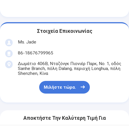
Σχετικά με εμάς
περιοδεία στο εργοστάσιο
Στοιχεία Επικοινωνίας
Έλεγχος ποιότητας
Ms. Jade
Επικοινωνήστε μαζί μας
86-18676799965
Ειδήσεις
Δωμάτιο 406B, Νταζόνγκ Πιονιέρ Παρκ, Νο. 1, οδός
Sanhe Branch, πόλη Dalang, περιοχή Longhua, πόλη
Υποθέσεις
Shenzhen, Κίνα
Μιλήστε τώρα.
Mortise κλειδαριά πορτών
Κλειδωτήρας πόρτας από ανοξείδωτο χάλυβα
Αποκτήστε Την Καλύτερη Τιμή Για
πόρτα εισόδων handlesets