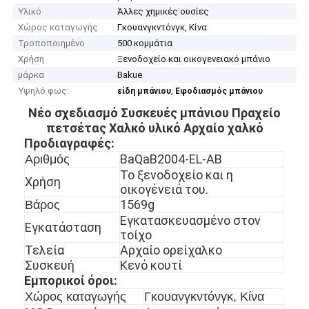
Υλικό
Άλλες χημικές ουσίες
Χώρος καταγωγής
Γκουανγκντόνγκ, Κίνα
Τροποποιημένο
500 κομμάτια
Χρήση
Ξενοδοχείο και οικογενειακό μπάνιο
μάρκα
Bakue
Υψηλό φως:
,
είδη μπάνιου
Εφοδιασμός μπάνιου
Νέο σχεδιασμό Συσκευές μπάνιου Πραχείο
πετσέτας Χαλκό υλικό Αρχαίο χαλκό
Προδιαγραφές:
BaQaB2004-EL-AB
Αριθμός
Το ξενοδοχείο και η
Χρήση
οικογένειά του.
1569g
Βάρος
Εγκατασκευασμένο στον
Εγκατάσταση
τοίχο
Τελεία
Αρχαίο ορείχαλκο
Συσκευή
Κενό κουτί
Εμπορικοί όροι:
Χώρος καταγωγής
Γκουανγκντόνγκ, Κίνα