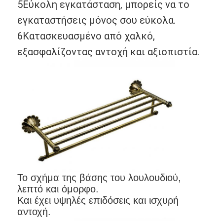
5Εύκολη εγκατάσταση, μπορείς να το
εγκαταστήσεις μόνος σου εύκολα.
6Κατασκευασμένο από χαλκό,
εξασφαλίζοντας αντοχή και αξιοπιστία.
Σπίτι
Το σχήμα της βάσης του λουλουδιού,
Προϊόντα
λεπτό και όμορφο.
Και έχει υψηλές επιδόσεις και ισχυρή
Βίντεο
αντοχή.