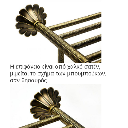
Σχετικά με εμάς
περιοδεία στο εργοστάσιο
Έλεγχος ποιότητας
Επικοινωνήστε μαζί μας
Ειδήσεις
Η επιφάνεια είναι από χαλκό σατέν,
Υποθέσεις
μιμείται το σχήμα των μπουμπούκων,
σαν θησαυρός.
Mortise κλειδαριά πορτών
Κλειδωτήρας πόρτας από ανοξείδωτο χάλυβα
πόρτα εισόδων handlesets