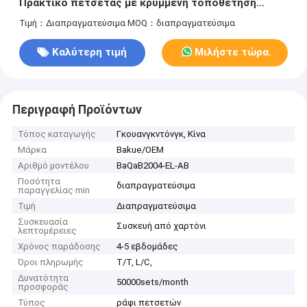
Πρακτικό πετσέτας με κρυμμένη τοποθέτηση
βίδες
Τιμή：Διαπραγματεύσιμα
MOQ：διαπραγματεύσιμα
Καλύτερη τιμή
Μιλήστε τώρα.
Περιγραφή Προϊόντων
Τόπος καταγωγής
Γκουανγκντόνγκ, Κίνα
Μάρκα
Bakue/OEM
Αριθμό μοντέλου
BaQaB2004-EL-AB
Ποσότητα
διαπραγματεύσιμα
παραγγελίας min
Τιμή
Διαπραγματεύσιμα
Συσκευασία
Συσκευή από χαρτόνι
λεπτομέρειες
Χρόνος παράδοσης
4-5 εβδομάδες
Όροι πληρωμής
T/T, L/C,
Δυνατότητα
50000sets/month
προσφοράς
Τύπος
ράφι πετσετών