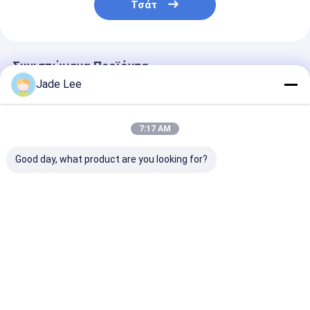
Τσάτ
Συνιστώμενα Προϊόντα
Jade Lee
7:17 AM
Good day, what product are you looking for?
Νέο σετ μπάνιου
Διακοσμητικό
Υγιεινές συσ
Κρατητή χαρτιού
αξεσουάρ μπάνιου
Υπηρεσίες το
Χρυσή πλάκα και
Διπλό Κρατητή
μπάνιου Συσκ
μπογιά
Χρυσής πλάκας και
για πετσέτες
χρώματος
Κρεβάτι πετσ
Καλύτερη τιμή
Καλύτερη τιμή
Καλύτερη 
επιφάνειας τ
Χαλκός
Αρχική
Περίπου
επαφή
Desktop
Σελίδα
εμείς
Site