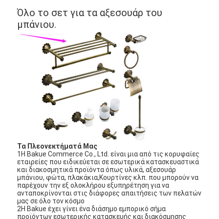
Αξεσουάρ μπάνιου
Όλο το σετ για τα αξεσουάρ του
μπάνιου.
Συγκροτήματα ντουλαπιών μπάνιου
Κρατητήρια και κουμπιά για έπιπλα
Συσκευές χειραποσκευών
Επανατοποθετήσιμη κλειδαριά συνδυασμού
Τα Πλεονεκτήματά Μας
1Η Bakue Commerce Co., Ltd. είναι μια από τις κορυφαίες
εταιρείες που ειδικεύεται σε εσωτερικά κατασκευαστικά
και διακοσμητικά προϊόντα όπως υλικά, αξεσουάρ
μπάνιου, φώτα, πλακάκια,Κουρτίνες κλπ. που μπορούν να
παρέχουν την εξ ολοκλήρου εξυπηρέτηση για να
ανταποκρίνονται στις διάφορες απαιτήσεις των πελατών
μας σε όλο τον κόσμο
2Η Bakue έχει γίνει ένα διάσημο εμπορικό σήμα
προϊόντων εσωτερικής κατασκευής και διακόσμησης