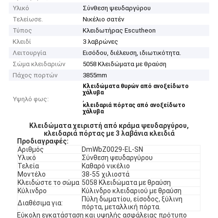
Υλικό
Σύνθεση ψευδαργύρου
Τελείωσε.
Νικέλιο σατέν
Τύπος
Κλειδωτήρας Escutheon
Κλειδί
3 λαβρώνες
Λειτουργία
Εισόδου, διέλευση, ιδιωτικότητα.
Σώμα κλειδαριών
5058 Κλειδώματα με θραύση
Πάχος πορτών
3855mm
Κλειδώματα θυρών από ανοξείδωτο
χάλυβα
Υψηλό φως:
,
κλειδαριά πόρτας από ανοξείδωτο
χάλυβα
Κλειδώματα χειριστή από κράμα ψευδαργύρου,
κλειδαριά πόρτας με 3 λαβάνια κλειδιά
Προδιαγραφές:
Αριθμός
DmWbZ0029-EL-SN
Υλικό
Σύνθεση ψευδαργύρου
Τελεία
Καθαρό νικέλιο
Μοντέλο
38-55 χιλιοστά
Κλειδώστε το σώμα
5058 Κλειδώματα με θραύση
Κύλινδρο
Κύλινδρο κλειδαριού με θραύση
Πύλη δωματίου, είσοδος, ξύλινη
Διαθέσιμα για:
πόρτα, μεταλλική πόρτα.
Εύκολη εγκατάσταση και υψηλής ασφάλειας πρότυπο