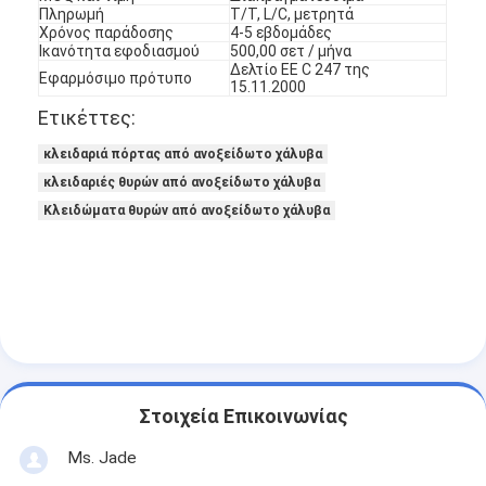
Πληρωμή
Τ/Τ, L/C, μετρητά
Χρόνος παράδοσης
4-5 εβδομάδες
Ικανότητα εφοδιασμού
500,00 σετ / μήνα
Δελτίο ΕΕ C 247 της
Εφαρμόσιμο πρότυπο
15.11.2000
Ετικέττες:
κλειδαριά πόρτας από ανοξείδωτο χάλυβα
κλειδαριές θυρών από ανοξείδωτο χάλυβα
Κλειδώματα θυρών από ανοξείδωτο χάλυβα
Σπίτι
Προϊόντα
Στοιχεία Επικοινωνίας
Ms. Jade
Βίντεο