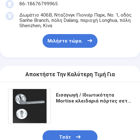
86-18676799965
Σχετικά με εμάς
Δωμάτιο 406B, Νταζόνγκ Πιονιέρ Παρκ, Νο. 1, οδός
περιοδεία στο εργοστάσιο
Sanhe Branch, πόλη Dalang, περιοχή Longhua, πόλη
Shenzhen, Κίνα
Έλεγχος ποιότητας
Μιλήστε τώρα.
Επικοινωνήστε μαζί μας
Ειδήσεις
Αποκτήστε Την Καλύτερη Τιμή Για
Υποθέσεις
Εισαγωγή / Ιδιωτικότητα
Mortise κλειδαριά πόρτες σετ
Mortise κλειδαριά πορτών
τύπου Escutcheon με 3 λαβάνια
κλειδιά
Κλειδωτήρας πόρτας από ανοξείδωτο χάλυβα
πόρτα εισόδων handlesets
Τσάτ